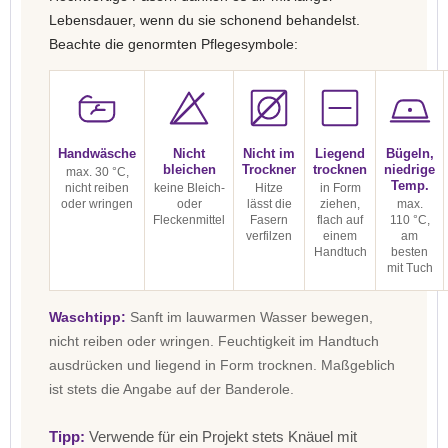
Lebensdauer, wenn du sie schonend behandelst.
Beachte die genormten Pflegesymbole:
Handwäsche
Nicht
Nicht im
Liegend
Bügeln,
bleichen
Trockner
trocknen
niedrige
max. 30 °C,
Temp.
nicht reiben
keine Bleich-
Hitze
in Form
oder wringen
oder
lässt die
ziehen,
max.
Fleckenmittel
Fasern
flach auf
110 °C,
verfilzen
einem
am
Handtuch
besten
mit Tuch
Waschtipp:
Sanft im lauwarmen Wasser bewegen,
nicht reiben oder wringen. Feuchtigkeit im Handtuch
ausdrücken und liegend in Form trocknen. Maßgeblich
ist stets die Angabe auf der Banderole.
Tipp:
Verwende für ein Projekt stets Knäuel mit