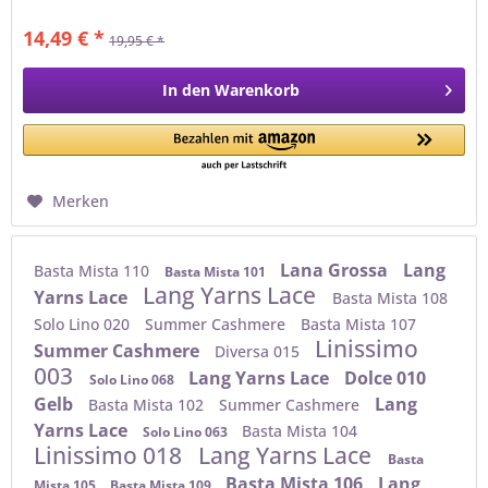
akzentuiertem Holz, das...
14,49 € *
19,95 € *
In den
Warenkorb
Merken
Lana Grossa
Lang
Basta Mista 110
Basta Mista 101
Lang Yarns Lace
Yarns Lace
Basta Mista 108
Solo Lino 020
Summer Cashmere
Basta Mista 107
Linissimo
Summer Cashmere
Diversa 015
003
Lang Yarns Lace
Dolce 010
Solo Lino 068
Gelb
Lang
Basta Mista 102
Summer Cashmere
Yarns Lace
Basta Mista 104
Solo Lino 063
Linissimo 018
Lang Yarns Lace
Basta
Basta Mista 106
Lang
Mista 105
Basta Mista 109