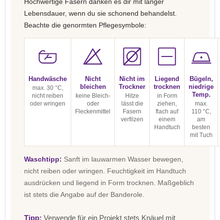
Hochwertige Fasern danken es dir mit langer
Lebensdauer, wenn du sie schonend behandelst.
Beachte die genormten Pflegesymbole:
Handwäsche
Nicht
Nicht im
Liegend
Bügeln,
bleichen
Trockner
trocknen
niedrige
max. 30 °C,
Temp.
nicht reiben
keine Bleich-
Hitze
in Form
oder wringen
oder
lässt die
ziehen,
max.
Fleckenmittel
Fasern
flach auf
110 °C,
verfilzen
einem
am
Handtuch
besten
mit Tuch
Waschtipp:
Sanft im lauwarmen Wasser bewegen,
nicht reiben oder wringen. Feuchtigkeit im Handtuch
ausdrücken und liegend in Form trocknen. Maßgeblich
ist stets die Angabe auf der Banderole.
Tipp:
Verwende für ein Projekt stets Knäuel mit