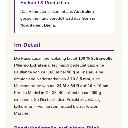
Herkunft & Produktion
Das Rohmaterial stammt aus
Australien
–
gesponnen und veredelt wird das Garn in
Norditalien, Biella
.
Im Detail
Die Faserzusammensetzung lautet
100 % Schurwolle
(Merino Extrafein)
. Technisch bedeutet das: eine
Lauflänge von
ca. 160 m
bei
50 g
je Knäuel, eine
empfohlene Nadelstärke von
3 13 3,5 mm
, eine
Maschenprobe von
ca. 24 M × 34 R auf 10 × 10 cm
.
Für ein Modell in Gr. 38–40 solltest du ca.
400 g
einplanen. So lässt sich dein Projekt zuverlässig
kalkulieren – vom ersten Knäuel bis zur letzten
Masche.