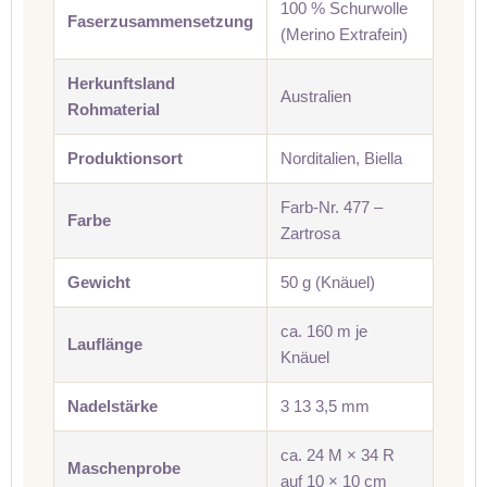
100 % Schurwolle
Faserzusammensetzung
(Merino Extrafein)
Herkunftsland
Australien
Rohmaterial
Produktionsort
Norditalien, Biella
Farb-Nr. 477 –
Farbe
Zartrosa
Gewicht
50 g (Knäuel)
ca. 160 m je
Lauflänge
Knäuel
Nadelstärke
3 13 3,5 mm
ca. 24 M × 34 R
Maschenprobe
auf 10 × 10 cm