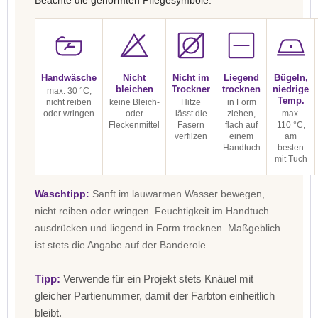
Beachte die genormten Pflegesymbole:
Handwäsche
Nicht
Nicht im
Liegend
Bügeln,
bleichen
Trockner
trocknen
niedrige
max. 30 °C,
Temp.
nicht reiben
keine Bleich-
Hitze
in Form
oder wringen
oder
lässt die
ziehen,
max.
Fleckenmittel
Fasern
flach auf
110 °C,
verfilzen
einem
am
Handtuch
besten
mit Tuch
Waschtipp:
Sanft im lauwarmen Wasser bewegen,
nicht reiben oder wringen. Feuchtigkeit im Handtuch
ausdrücken und liegend in Form trocknen. Maßgeblich
ist stets die Angabe auf der Banderole.
Tipp:
Verwende für ein Projekt stets Knäuel mit
gleicher Partienummer, damit der Farbton einheitlich
bleibt.