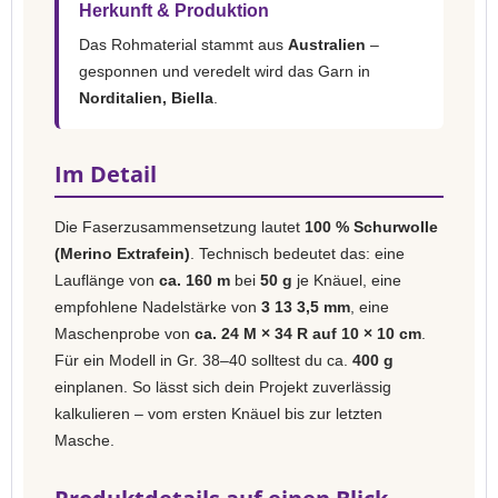
Herkunft & Produktion
Das Rohmaterial stammt aus
Australien
–
gesponnen und veredelt wird das Garn in
Norditalien, Biella
.
Im Detail
Die Faserzusammensetzung lautet
100 % Schurwolle
(Merino Extrafein)
. Technisch bedeutet das: eine
Lauflänge von
ca. 160 m
bei
50 g
je Knäuel, eine
empfohlene Nadelstärke von
3 13 3,5 mm
, eine
Maschenprobe von
ca. 24 M × 34 R auf 10 × 10 cm
.
Für ein Modell in Gr. 38–40 solltest du ca.
400 g
einplanen. So lässt sich dein Projekt zuverlässig
kalkulieren – vom ersten Knäuel bis zur letzten
Masche.