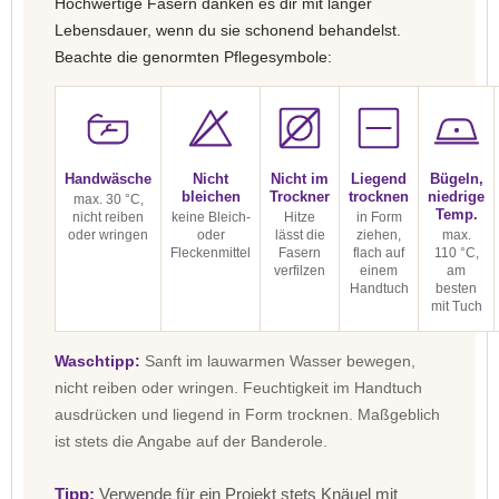
Hochwertige Fasern danken es dir mit langer
Lebensdauer, wenn du sie schonend behandelst.
Beachte die genormten Pflegesymbole:
Handwäsche
Nicht
Nicht im
Liegend
Bügeln,
bleichen
Trockner
trocknen
niedrige
max. 30 °C,
Temp.
nicht reiben
keine Bleich-
Hitze
in Form
oder wringen
oder
lässt die
ziehen,
max.
Fleckenmittel
Fasern
flach auf
110 °C,
verfilzen
einem
am
Handtuch
besten
mit Tuch
Waschtipp:
Sanft im lauwarmen Wasser bewegen,
nicht reiben oder wringen. Feuchtigkeit im Handtuch
ausdrücken und liegend in Form trocknen. Maßgeblich
ist stets die Angabe auf der Banderole.
Tipp:
Verwende für ein Projekt stets Knäuel mit