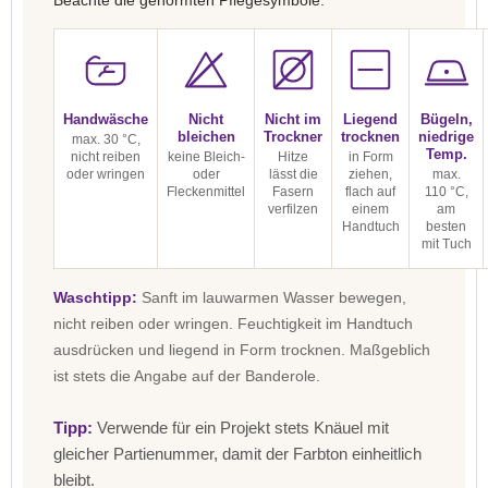
Beachte die genormten Pflegesymbole:
Handwäsche
Nicht
Nicht im
Liegend
Bügeln,
bleichen
Trockner
trocknen
niedrige
max. 30 °C,
Temp.
nicht reiben
keine Bleich-
Hitze
in Form
oder wringen
oder
lässt die
ziehen,
max.
Fleckenmittel
Fasern
flach auf
110 °C,
verfilzen
einem
am
Handtuch
besten
mit Tuch
Waschtipp:
Sanft im lauwarmen Wasser bewegen,
nicht reiben oder wringen. Feuchtigkeit im Handtuch
ausdrücken und liegend in Form trocknen. Maßgeblich
ist stets die Angabe auf der Banderole.
Tipp:
Verwende für ein Projekt stets Knäuel mit
gleicher Partienummer, damit der Farbton einheitlich
bleibt.