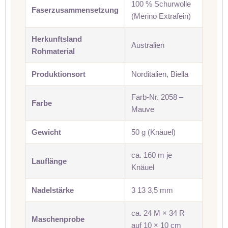
100 % Schurwolle
Faserzusammensetzung
(Merino Extrafein)
Herkunftsland
Australien
Rohmaterial
Produktionsort
Norditalien, Biella
Farb-Nr. 2058 –
Farbe
Mauve
Gewicht
50 g (Knäuel)
ca. 160 m je
Lauflänge
Knäuel
Nadelstärke
3 13 3,5 mm
ca. 24 M × 34 R
Maschenprobe
auf 10 × 10 cm