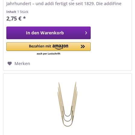
Jahrhundert – und addi fertigt sie seit 1829. Die addiFine
Garnhäkelnadel ohne Griff in der Stärke 0,60 mm ist der
Inhalt
1 Stück
schlanke Klassiker für feinste Häkelarbeiten: vom
2,75 € *
Filethäkeln über zarte Spitzendeckchen bis zum...
In den
Warenkorb
Merken