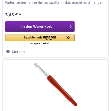
Faden sicher, ohne ihn zu spalten - das macht auch lange
Häkelabende entspannt. Holz ist warm, griffig und
schonend für die Gelenke - ideal auch bei rutschigen
3,45 € *
Garnen. Warum du dieses Werkzeug lieben wirst ✓...
In den
Warenkorb
Merken