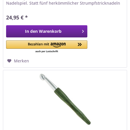
Nadelspiel. Statt fünf herkömmlicher Strumpfstricknadeln
arbeiten Sie mit einem 3er-Set biegsamer Nadeln – die
Maschen werden bequem auf zwei Nadeln verteilt und mit
24,95 € *
der dritten abgestrickt. Das bedeutet: nur zwei...
In den
Warenkorb
Merken