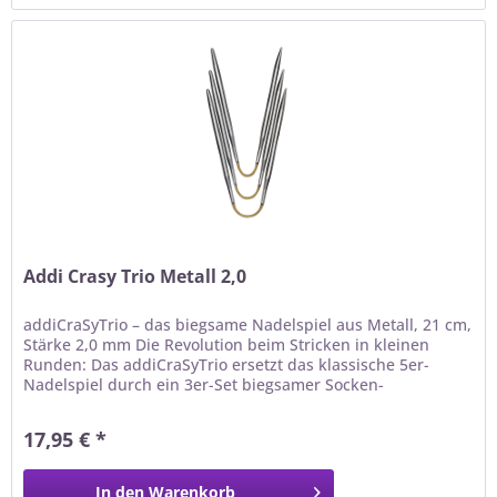
Addi Crasy Trio Metall 2,0
addiCraSyTrio – das biegsame Nadelspiel aus Metall, 21 cm,
Stärke 2,0 mm Die Revolution beim Stricken in kleinen
Runden: Das addiCraSyTrio ersetzt das klassische 5er-
Nadelspiel durch ein 3er-Set biegsamer Socken-
Stricknadeln . Die Maschen werden bequem auf zwei
Nadeln verteilt und mit der dritten abgestrickt – das
17,95 € *
bedeutet nur zwei Nadelwechsel pro Runde , schnelleres...
In den
Warenkorb