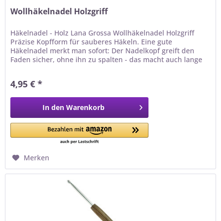
Wollhäkelnadel Holzgriff
Häkelnadel - Holz Lana Grossa Wollhäkelnadel Holzgriff
Präzise Kopfform für sauberes Häkeln. Eine gute
Häkelnadel merkt man sofort: Der Nadelkopf greift den
Faden sicher, ohne ihn zu spalten - das macht auch lange
Häkelabende entspannt. Holz ist warm, griffig und
schonend für die Gelenke - ideal auch bei rutschigen
4,95 € *
Garnen. Warum du dieses Werkzeug lieben wirst ✓
Präzise...
In den
Warenkorb
Merken