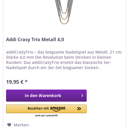
Addi Crasy Trio Metall 4,0
addiCraSyTrio – das biegsame Nadelspiel aus Metall, 21 cm,
Stärke 4,0 mm Die Revolution beim Stricken in kleinen
Runden: Das addiCraSyTrio ersetzt das klassische 5er-
Nadelspiel durch ein 3er-Set biegsamer Socken-
Stricknadeln . Die Maschen werden bequem auf zwei
Nadeln verteilt und mit der dritten abgestrickt – das
19,95 € *
bedeutet nur zwei Nadelwechsel pro Runde , schnelleres...
In den
Warenkorb
Merken