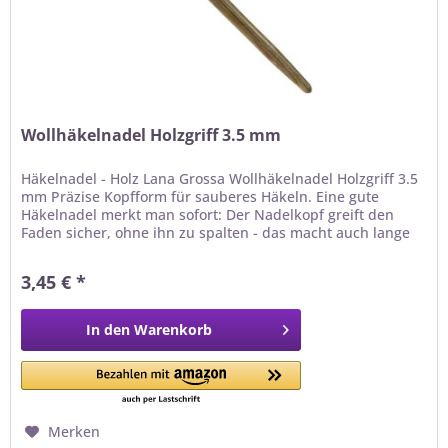
Wollhäkelnadel Holzgriff 3.5 mm
Häkelnadel - Holz Lana Grossa Wollhäkelnadel Holzgriff 3.5
mm Präzise Kopfform für sauberes Häkeln. Eine gute
Häkelnadel merkt man sofort: Der Nadelkopf greift den
Faden sicher, ohne ihn zu spalten - das macht auch lange
Häkelabende entspannt. Holz ist warm, griffig und
schonend für die Gelenke - ideal auch bei rutschigen
3,45 € *
Garnen. Warum du dieses Werkzeug lieben wirst ✓...
In den
Warenkorb
Merken