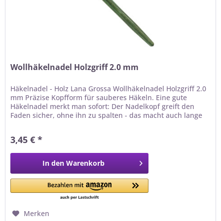
Wollhäkelnadel Holzgriff 2.0 mm
Häkelnadel - Holz Lana Grossa Wollhäkelnadel Holzgriff 2.0
mm Präzise Kopfform für sauberes Häkeln. Eine gute
Häkelnadel merkt man sofort: Der Nadelkopf greift den
Faden sicher, ohne ihn zu spalten - das macht auch lange
Häkelabende entspannt. Holz ist warm, griffig und
schonend für die Gelenke - ideal auch bei rutschigen
3,45 € *
Garnen. Warum du dieses Werkzeug lieben wirst ✓...
In den
Warenkorb
Merken