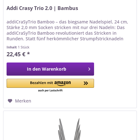
Addi Crasy Trio 2.0 | Bambus
addiCraSyTrio Bamboo – das biegsame Nadelspiel, 24 cm,
Stärke 2,0 mm Socken stricken mit nur drei Nadeln: Das
addiCraSyTrio Bamboo revolutioniert das Stricken in
Runden. Statt fünf herkömmlicher Strumpfstricknadeln
arbeiten Sie mit einem 3er-Set biegsamer Nadeln – die
Inhalt
1 Stück
Maschen werden bequem auf zwei Nadeln verteilt und mit
22,45 € *
der dritten abgestrickt. Das bedeutet: nur zwei...
In den
Warenkorb
Merken