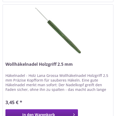
Wollhäkelnadel Holzgriff 2.5 mm
Häkelnadel - Holz Lana Grossa Wollhäkelnadel Holzgriff 2.5
mm Präzise Kopfform für sauberes Häkeln. Eine gute
Häkelnadel merkt man sofort: Der Nadelkopf greift den
Faden sicher, ohne ihn zu spalten - das macht auch lange
Häkelabende entspannt. Holz ist warm, griffig und
schonend für die Gelenke - ideal auch bei rutschigen
3,45 € *
Garnen. Warum du dieses Werkzeug lieben wirst ✓...
In den
Warenkorb