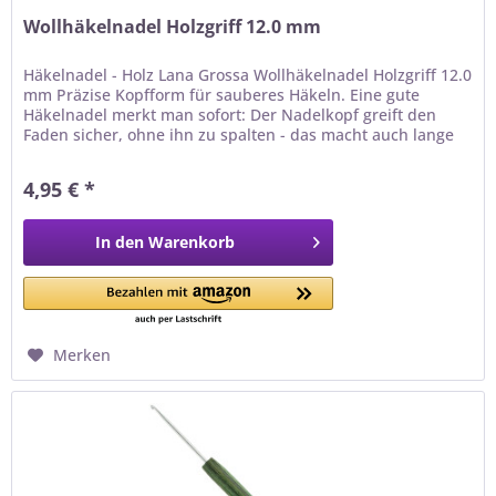
Wollhäkelnadel Holzgriff 12.0 mm
Häkelnadel - Holz Lana Grossa Wollhäkelnadel Holzgriff 12.0
mm Präzise Kopfform für sauberes Häkeln. Eine gute
Häkelnadel merkt man sofort: Der Nadelkopf greift den
Faden sicher, ohne ihn zu spalten - das macht auch lange
Häkelabende entspannt. Holz ist warm, griffig und
schonend für die Gelenke - ideal auch bei rutschigen
4,95 € *
Garnen. Warum du dieses Werkzeug lieben wirst ✓...
In den
Warenkorb
Merken