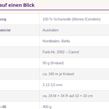
auf einen Blick
zung
100 % Schurwolle (Merino Extrafein)
terial
Australien
Norditalien, Biella
Farb-Nr. 2092 – Camel
50 g (Knäuel)
ca. 160 m je Knäuel
3 13 3,5 mm
ca. 24 M × 34 R auf 10 × 10 cm
8–40
400 g