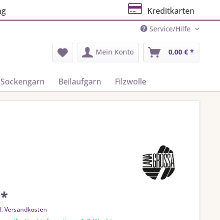
ng
Kreditkarten
Service/Hilfe
Mein Konto
0,00 € *
Sockengarn
Beilaufgarn
Filzwolle
 *
l. Versandkosten