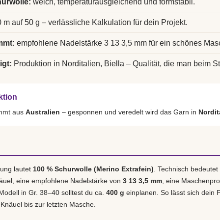
urwolle:
weich, temperaturausgleichend und formstabil.
 m auf 50 g – verlässliche Kalkulation für dein Projekt.
mmt:
empfohlene Nadelstärke 3 13 3,5 mm für ein schönes Mas
igt:
Produktion in Norditalien, Biella – Qualität, die man beim St
ktion
ammt aus
Australien
– gesponnen und veredelt wird das Garn in
Nordit
ung lautet
100 % Schurwolle (Merino Extrafein)
. Technisch bedeutet
äuel, eine empfohlene Nadelstärke von
3 13 3,5 mm
, eine Maschenpr
 Modell in Gr. 38–40 solltest du ca.
400 g
einplanen. So lässt sich dein P
 Knäuel bis zur letzten Masche.