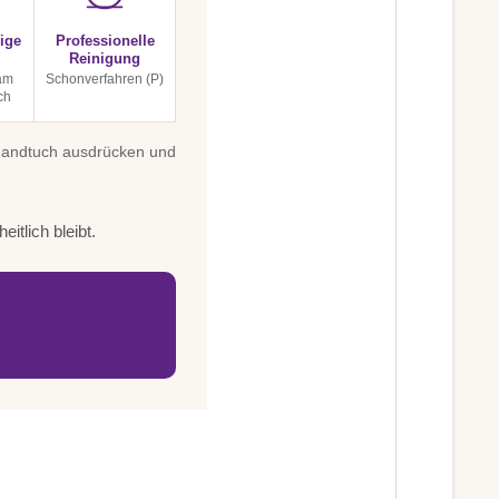
ige
Professionelle
Reinigung
am
Schonverfahren (P)
ch
 Handtuch ausdrücken und
itlich bleibt.