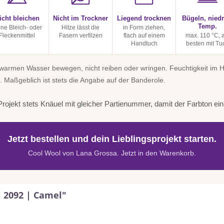
icht bleichen
Nicht im Trockner
Liegend trocknen
Bügeln, niedr
Temp.
ine Bleich- oder
Hitze lässt die
in Form ziehen,
Fleckenmittel
Fasern verfilzen
flach auf einem
max. 110 °C, 
Handtuch
besten mit Tu
uwarmen Wasser bewegen, nicht reiben oder wringen. Feuchtigkeit im
. Maßgeblich ist stets die Angabe auf der Banderole.
rojekt stets Knäuel mit gleicher Partienummer, damit der Farbton einhe
Jetzt bestellen und dein Lieblingsprojekt starten.
Cool Wool von Lana Grossa. Jetzt in den Warenkorb.
 2092 | Camel"