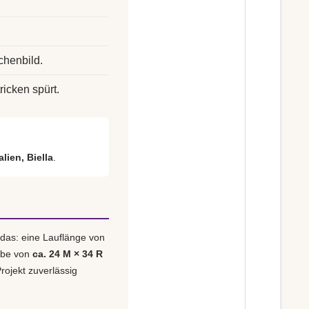
chenbild.
ricken spürt.
alien, Biella
.
 das: eine Lauflänge von
obe von
ca. 24 M × 34 R
rojekt zuverlässig