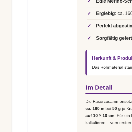
✓
Edle Merino-Sch
✓
Ergiebig:
ca. 160
✓
Perfekt abgesti
✓
Sorgfältig gefert
Herkunft & Produ
Das Rohmaterial st
Im Detail
Die Faserzusammensetz
ca. 160 m
bei
50 g
je Kn
auf 10 × 10 cm
. Für ein
kalkulieren – vom ersten