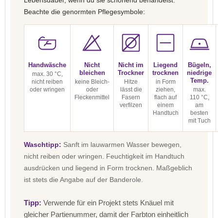
Lebensdauer, wenn du sie schonend behandelst.
Beachte die genormten Pflegesymbole:
Handwäsche
Nicht
Nicht im
Liegend
Bügeln,
bleichen
Trockner
trocknen
niedrige
max. 30 °C,
Temp.
nicht reiben
keine Bleich-
Hitze
in Form
oder wringen
oder
lässt die
ziehen,
max.
Fleckenmittel
Fasern
flach auf
110 °C,
verfilzen
einem
am
Handtuch
besten
mit Tuch
Waschtipp:
Sanft im lauwarmen Wasser bewegen,
nicht reiben oder wringen. Feuchtigkeit im Handtuch
ausdrücken und liegend in Form trocknen. Maßgeblich
ist stets die Angabe auf der Banderole.
Tipp:
Verwende für ein Projekt stets Knäuel mit
gleicher Partienummer, damit der Farbton einheitlich