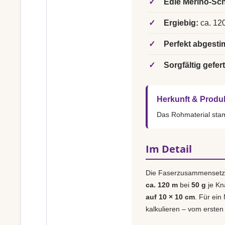
✓
Edle Merino-Sch
✓
Ergiebig:
ca. 120
✓
Perfekt abgesti
✓
Sorgfältig gefert
Herkunft & Produ
Das Rohmaterial st
Im Detail
Die Faserzusammensetz
ca. 120 m
bei
50 g
je Kn
auf 10 × 10 cm
. Für ein
kalkulieren – vom ersten