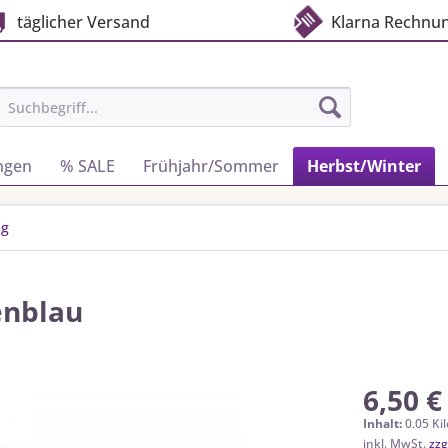
täglicher Versand
Klarna Rechnu
ngen
% SALE
Frühjahr/Sommer
Herbst/Winter
ig
enblau
6,50 €
Inhalt:
0.05 Ki
inkl. MwSt.
zzg