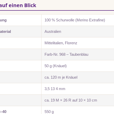
auf einen Blick
zung
100 % Schurwolle (Merino Extrafine)
terial
Australien
Mittelitalien, Florenz
Farb-Nr. 968 – Taubenblau
50 g (Knäuel)
ca. 120 m je Knäuel
3,5 13 4 mm
ca. 19 M × 26 R auf 10 × 10 cm
8–40
550 g