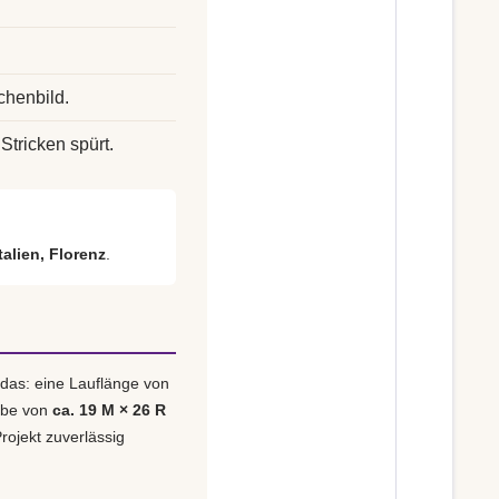
chenbild.
Stricken spürt.
italien, Florenz
.
 das: eine Lauflänge von
obe von
ca. 19 M × 26 R
rojekt zuverlässig