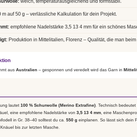
urwolle:
weich, temperaturausgleichend und formstabil.
 m auf 50 g – verlässliche Kalkulation für dein Projekt.
mmt:
empfohlene Nadelstärke 3,5 13 4 mm für ein schönes Mas
igt:
Produktion in Mittelitalien, Florenz – Qualität, die man beim 
ktion
ammt aus
Australien
– gesponnen und veredelt wird das Garn in
Mittel
ung lautet
100 % Schurwolle (Merino Extrafine)
. Technisch bedeutet
äuel, eine empfohlene Nadelstärke von
3,5 13 4 mm
, eine Maschenpr
 Modell in Gr. 38–40 solltest du ca.
550 g
einplanen. So lässt sich dein P
 Knäuel bis zur letzten Masche.