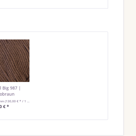
l Big 987 |
obraun
amm
(130,00 € * / 1 Kilogramm)
0 € *