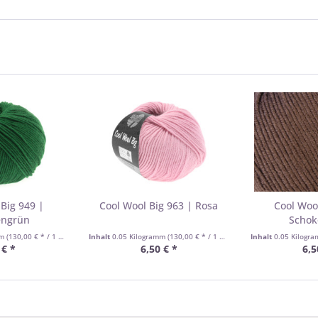
Big 949 |
Cool Wool Big 963 | Rosa
Cool Woo
engrün
Schok
mm
(130,00 € * / 1 Kilogramm)
Inhalt
0.05 Kilogramm
(130,00 € * / 1 Kilogramm)
Inhalt
0.05 Kilogr
 € *
6,50 € *
6,5