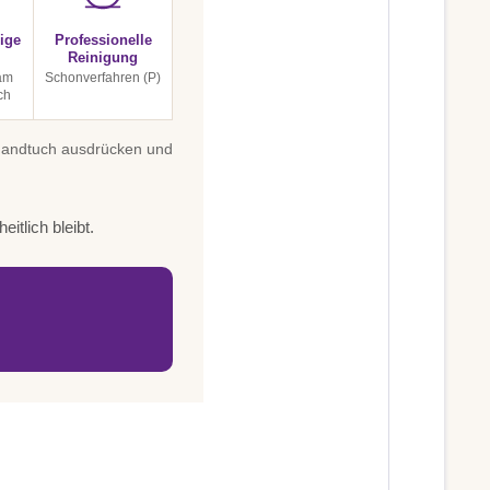
ige
Professionelle
Reinigung
am
Schonverfahren (P)
ch
 Handtuch ausdrücken und
itlich bleibt.