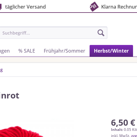
täglicher Versand
Klarna Rechnu
ngen
% SALE
Frühjahr/Sommer
Herbst/Winter
ig
inrot
6,50 €
Inhalt:
0.05 Ki
inkl. MwSt.
zzg