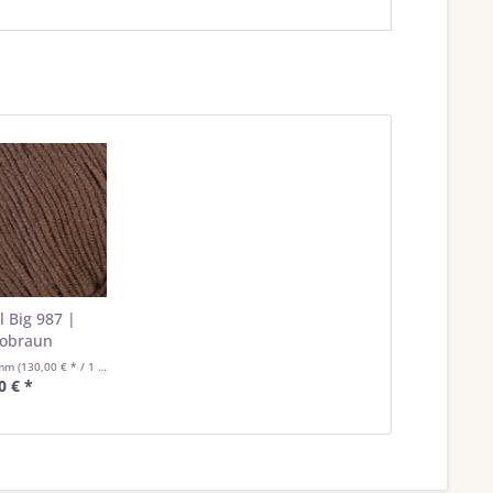
l Big 987 |
obraun
amm
(130,00 € * / 1 Kilogramm)
0 € *