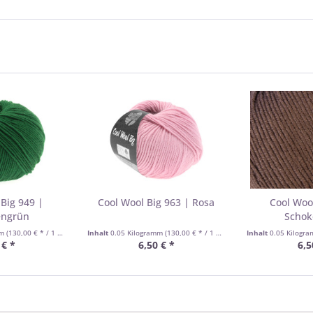
Big 949 |
Cool Wool Big 963 | Rosa
Cool Woo
engrün
Schok
mm
(130,00 € * / 1 Kilogramm)
Inhalt
0.05 Kilogramm
(130,00 € * / 1 Kilogramm)
Inhalt
0.05 Kilogr
 € *
6,50 € *
6,5