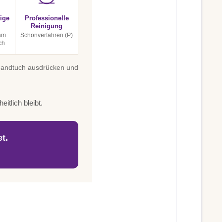
ige
Professionelle
Reinigung
am
Schonverfahren (P)
ch
 Handtuch ausdrücken und
itlich bleibt.
t.