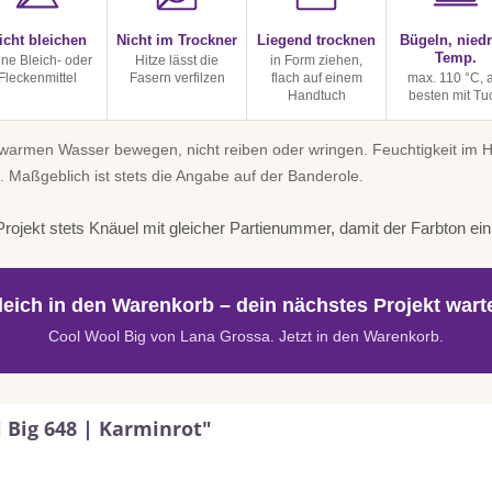
icht bleichen
Nicht im Trockner
Liegend trocknen
Bügeln, niedr
Temp.
ine Bleich- oder
Hitze lässt die
in Form ziehen,
Fleckenmittel
Fasern verfilzen
flach auf einem
max. 110 °C, 
Handtuch
besten mit Tu
uwarmen Wasser bewegen, nicht reiben oder wringen. Feuchtigkeit im
. Maßgeblich ist stets die Angabe auf der Banderole.
rojekt stets Knäuel mit gleicher Partienummer, damit der Farbton einhe
leich in den Warenkorb – dein nächstes Projekt warte
Cool Wool Big von Lana Grossa. Jetzt in den Warenkorb.
 Big 648 | Karminrot"