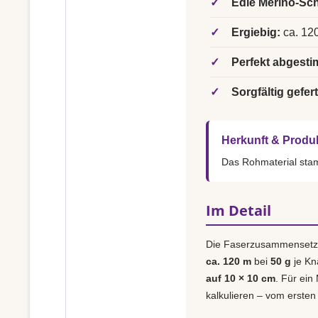
✓
Edle Merino-Sch
✓
Ergiebig:
ca. 120
✓
Perfekt abgesti
✓
Sorgfältig gefert
Herkunft & Produ
Das Rohmaterial st
Im Detail
Die Faserzusammensetz
ca. 120 m
bei
50 g
je Kn
auf 10 × 10 cm
. Für ein
kalkulieren – vom ersten