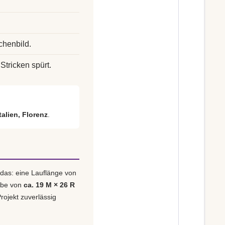
chenbild.
Stricken spürt.
italien, Florenz
.
 das: eine Lauflänge von
obe von
ca. 19 M × 26 R
rojekt zuverlässig