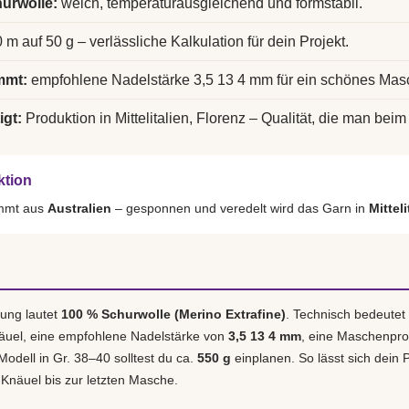
urwolle:
weich, temperaturausgleichend und formstabil.
 m auf 50 g – verlässliche Kalkulation für dein Projekt.
mmt:
empfohlene Nadelstärke 3,5 13 4 mm für ein schönes Mas
igt:
Produktion in Mittelitalien, Florenz – Qualität, die man beim 
ktion
ammt aus
Australien
– gesponnen und veredelt wird das Garn in
Mittel
ung lautet
100 % Schurwolle (Merino Extrafine)
. Technisch bedeutet
äuel, eine empfohlene Nadelstärke von
3,5 13 4 mm
, eine Maschenpr
 Modell in Gr. 38–40 solltest du ca.
550 g
einplanen. So lässt sich dein P
 Knäuel bis zur letzten Masche.