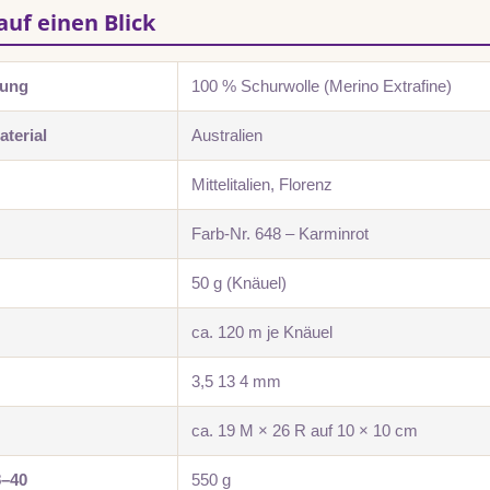
auf einen Blick
zung
100 % Schurwolle (Merino Extrafine)
terial
Australien
Mittelitalien, Florenz
Farb-Nr. 648 – Karminrot
50 g (Knäuel)
ca. 120 m je Knäuel
3,5 13 4 mm
ca. 19 M × 26 R auf 10 × 10 cm
8–40
550 g