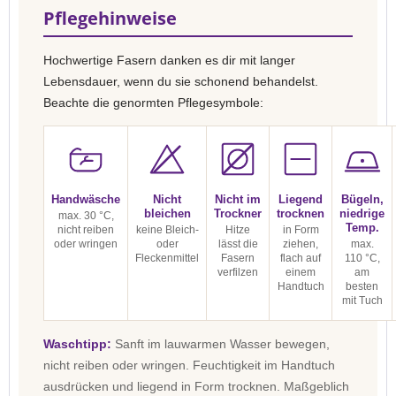
Pflegehinweise
Hochwertige Fasern danken es dir mit langer
Lebensdauer, wenn du sie schonend behandelst.
Beachte die genormten Pflegesymbole:
Handwäsche
Nicht
Nicht im
Liegend
Bügeln,
bleichen
Trockner
trocknen
niedrige
max. 30 °C,
Temp.
nicht reiben
keine Bleich-
Hitze
in Form
oder wringen
oder
lässt die
ziehen,
max.
Fleckenmittel
Fasern
flach auf
110 °C,
verfilzen
einem
am
Handtuch
besten
mit Tuch
Waschtipp:
Sanft im lauwarmen Wasser bewegen,
nicht reiben oder wringen. Feuchtigkeit im Handtuch
ausdrücken und liegend in Form trocknen. Maßgeblich