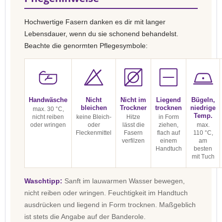
Hochwertige Fasern danken es dir mit langer
Lebensdauer, wenn du sie schonend behandelst.
Beachte die genormten Pflegesymbole:
Handwäsche
Nicht
Nicht im
Liegend
Bügeln,
bleichen
Trockner
trocknen
niedrige
max. 30 °C,
Temp.
nicht reiben
keine Bleich-
Hitze
in Form
oder wringen
oder
lässt die
ziehen,
max.
Fleckenmittel
Fasern
flach auf
110 °C,
verfilzen
einem
am
Handtuch
besten
mit Tuch
Waschtipp:
Sanft im lauwarmen Wasser bewegen,
nicht reiben oder wringen. Feuchtigkeit im Handtuch
ausdrücken und liegend in Form trocknen. Maßgeblich
ist stets die Angabe auf der Banderole.