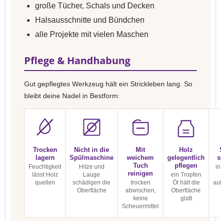
große Tücher, Schals und Decken
Halsausschnitte und Bündchen
alle Projekte mit vielen Maschen
Pflege & Handhabung
Gut gepflegtes Werkzeug hält ein Strickleben lang. So
bleibt deine Nadel in Bestform:
Trocken
Nicht in die
Mit
Holz
lagern
Spülmaschine
weichem
gelegentlich
s
Tuch
pflegen
Feuchtigkeit
Hitze und
in
reinigen
lässt Holz
Lauge
ein Tropfen
quellen
schädigen die
trocken
Öl hält die
au
Oberfläche
abwischen,
Oberfläche
keine
glatt
Scheuermittel