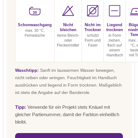
30
Schonwaschgang
Nicht
Nicht im
Liegend
Büge
bleichen
Trockner
trocknen
niedr
max. 30 °C,
Tem
Feinwäsche
keine Bleich-
schützt
in Form
oder
Form und
ziehen,
max. 
Fleckenmittel
Faser
flach auf
°C, 
einem
best
Handtuch
mit T
Waschtipp:
Sanft im lauwarmen Wasser bewegen,
nicht reiben oder wringen. Feuchtigkeit im Handtuch
ausdrücken und liegend in Form trocknen. Maßgeblich
ist stets die Angabe auf der Banderole.
Tipp:
Verwende für ein Projekt stets Knäuel mit
gleicher Partienummer, damit der Farbton einheitlich
bleibt.