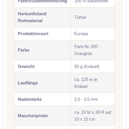
Faserzusammensetzung
100 % Baumwolle
Herkunftsland
Türkei
Rohmaterial
Produktionsort
Europa
Farb-Nr. 097 -
Farbe
Graugrün
Gewicht
50 g (Knäuel)
ca. 125 m je
Lauflänge
Knäuel
Nadelstärke
2,5 - 3,5 mm
ca. 23 M x 28 R auf
Maschenprobe
10 x 10 cm