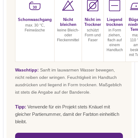
30
Schonwaschgang
Nicht
Nicht im
Liegend
Büge
bleichen
Trockner
trocknen
niedr
max. 30 °C,
Tem
Feinwäsche
keine Bleich-
schützt
in Form
oder
Form und
ziehen,
max
Fleckenmittel
Faser
flach auf
110 
einem
a
Handtuch
best
mit T
Waschtipp:
Sanft im lauwarmen Wasser bewegen,
nicht reiben oder wringen. Feuchtigkeit im Handtuch
ausdrücken und liegend in Form trocknen. Maßgeblich
ist stets die Angabe auf der Banderole.
Tipp:
Verwende für ein Projekt stets Knäuel mit
gleicher Partienummer, damit der Farbton einheitlich
bleibt.