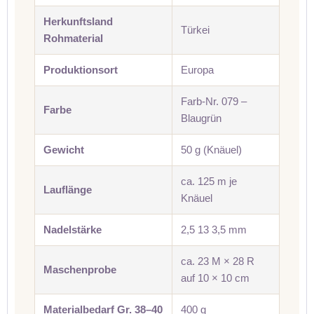
Herkunftsland
Türkei
Rohmaterial
Produktionsort
Europa
Farb-Nr. 079 –
Farbe
Blaugrün
Gewicht
50 g (Knäuel)
ca. 125 m je
Lauflänge
Knäuel
Nadelstärke
2,5 13 3,5 mm
ca. 23 M × 28 R
Maschenprobe
auf 10 × 10 cm
Materialbedarf Gr. 38–40
400 g