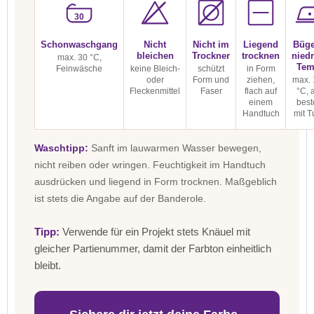
30
Schonwaschgang
Nicht
Nicht im
Liegend
Büge
bleichen
Trockner
trocknen
niedr
max. 30 °C,
Tem
Feinwäsche
keine Bleich-
schützt
in Form
oder
Form und
ziehen,
max. 
Fleckenmittel
Faser
flach auf
°C, 
einem
best
Handtuch
mit T
Waschtipp:
Sanft im lauwarmen Wasser bewegen,
nicht reiben oder wringen. Feuchtigkeit im Handtuch
ausdrücken und liegend in Form trocknen. Maßgeblich
ist stets die Angabe auf der Banderole.
Tipp:
Verwende für ein Projekt stets Knäuel mit
gleicher Partienummer, damit der Farbton einheitlich
bleibt.