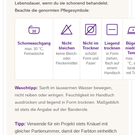
Lebensdauer, wenn du sie schonend behandelst.
Beachte die genormten Pflegesymbole:
30
Schonwaschgang
Nicht
Nicht im
Liegend
Büge
bleichen
Trockner
trocknen
niedr
max. 30 °C,
Tem
Feinwäsche
keine Bleich-
schützt
in Form
oder
Form und
ziehen,
max. 
Fleckenmittel
Faser
flach auf
°C, 
einem
best
Handtuch
mit T
Waschtipp:
Sanft im lauwarmen Wasser bewegen,
nicht reiben oder wringen. Feuchtigkeit im Handtuch
ausdrücken und liegend in Form trocknen. Maßgeblich
ist stets die Angabe auf der Banderole.
Tipp:
Verwende für ein Projekt stets Knäuel mit
gleicher Partienummer, damit der Farbton einheitlich