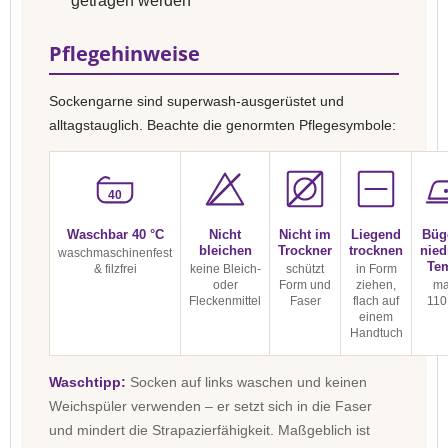
getragen werden
Pflegehinweise
Sockengarne sind superwash-ausgerüstet und
alltagstauglich. Beachte die genormten Pflegesymbole:
40
Waschbar 40 °C
Nicht
Nicht im
Liegend
Büg
bleichen
Trockner
trocknen
nied
waschmaschinenfest
Te
& filzfrei
keine Bleich-
schützt
in Form
oder
Form und
ziehen,
ma
Fleckenmittel
Faser
flach auf
110
einem
Handtuch
Waschtipp:
Socken auf links waschen und keinen
Weichspüler verwenden – er setzt sich in die Faser
und mindert die Strapazierfähigkeit. Maßgeblich ist