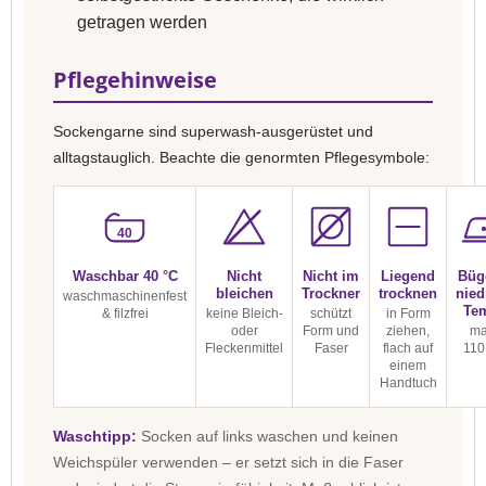
getragen werden
Pflegehinweise
Sockengarne sind superwash-ausgerüstet und
alltagstauglich. Beachte die genormten Pflegesymbole:
40
Waschbar 40 °C
Nicht
Nicht im
Liegend
Büg
bleichen
Trockner
trocknen
nied
waschmaschinenfest
Te
& filzfrei
keine Bleich-
schützt
in Form
oder
Form und
ziehen,
ma
Fleckenmittel
Faser
flach auf
110
einem
Handtuch
Waschtipp:
Socken auf links waschen und keinen
Weichspüler verwenden – er setzt sich in die Faser