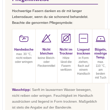
Hochwertige Fasern danken es dir mit langer
Lebensdauer, wenn du sie schonend behandelst.
Beachte die genormten Pflegesymbole:
Handwäsche
Nicht
Nicht im
Liegend
Bügeln,
bleichen
Trockner
trocknen
niedrige
max. 30 °C,
Temp.
nicht reiben
keine Bleich-
Hitze
in Form
oder wringen
oder
lässt die
ziehen,
max.
Fleckenmittel
Fasern
flach auf
110 °C,
verfilzen
einem
am
Handtuch
besten
mit Tuch
Waschtipp:
Sanft im lauwarmen Wasser bewegen,
nicht reiben oder wringen. Feuchtigkeit im Handtuch
ausdrücken und liegend in Form trocknen. Maßgeblich
ist stets die Angabe auf der Banderole.