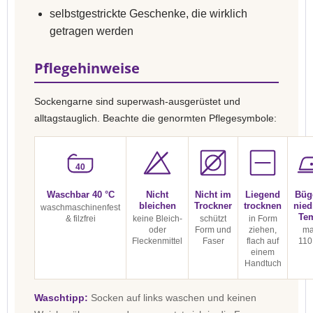
selbstgestrickte Geschenke, die wirklich
getragen werden
Pflegehinweise
Sockengarne sind superwash-ausgerüstet und
alltagstauglich. Beachte die genormten Pflegesymbole:
40
Waschbar 40 °C
Nicht
Nicht im
Liegend
Büg
bleichen
Trockner
trocknen
nied
waschmaschinenfest
Te
& filzfrei
keine Bleich-
schützt
in Form
oder
Form und
ziehen,
ma
Fleckenmittel
Faser
flach auf
110
einem
Handtuch
Waschtipp:
Socken auf links waschen und keinen