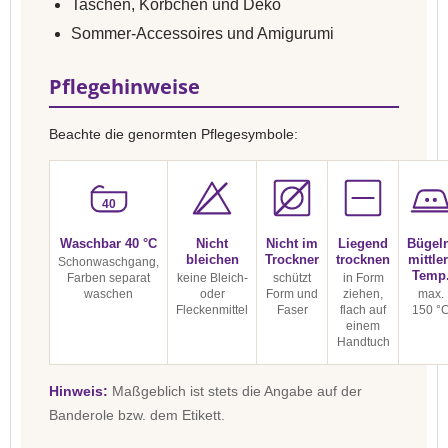
Taschen, Körbchen und Deko
Sommer-Accessoires und Amigurumi
Pflegehinweise
Beachte die genormten Pflegesymbole:
40
Waschbar 40 °C
Nicht
Nicht im
Liegend
Bügel
bleichen
Trockner
trocknen
mittle
Schonwaschgang,
Temp
Farben separat
keine Bleich-
schützt
in Form
waschen
oder
Form und
ziehen,
max.
Fleckenmittel
Faser
flach auf
150 °
einem
Handtuch
Hinweis:
Maßgeblich ist stets die Angabe auf der
Banderole bzw. dem Etikett.