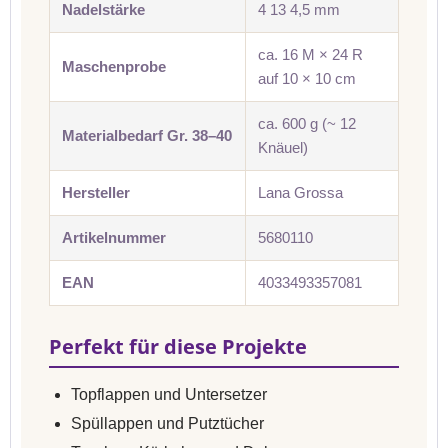
Nadelstärke
4 13 4,5 mm
ca. 16 M × 24 R
Maschenprobe
auf 10 × 10 cm
ca. 600 g (~ 12
Materialbedarf Gr. 38–40
Knäuel)
Hersteller
Lana Grossa
Artikelnummer
5680110
EAN
4033493357081
Perfekt für diese Projekte
Topflappen und Untersetzer
Spüllappen und Putztücher