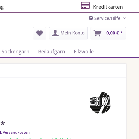
ng
Kreditkarten
Service/Hilfe
Mein Konto
0,00 € *
Sockengarn
Beilaufgarn
Filzwolle
 *
l. Versandkosten