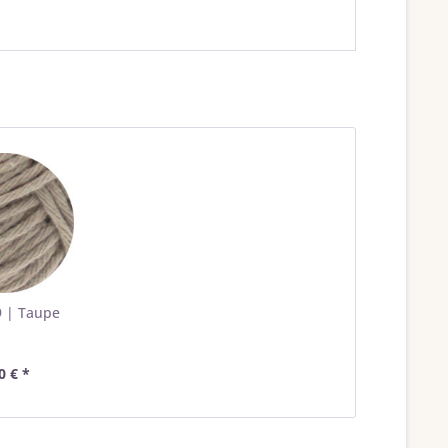
9 | Taupe
0 € *