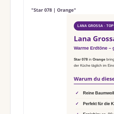
"Star 078 | Orange"
LANA GROSSA · TO
Lana Gross
Warme Erdtöne – g
Star 078
in
Orange
bring
der Küche täglich im Eins
Warum du diese
✓
Reine Baumwoll
✓
Perfekt für die 