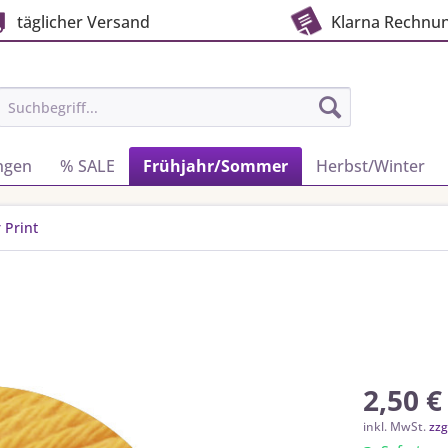
täglicher Versand
Klarna Rechnu
ngen
% SALE
Frühjahr/Sommer
Herbst/Winter
 Print
2,50 €
inkl. MwSt.
zzg