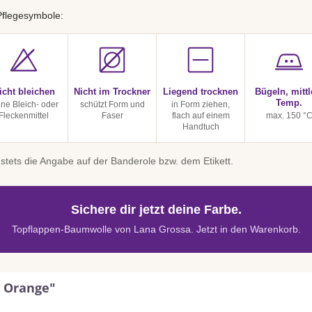
Pflegesymbole:
icht bleichen
Nicht im Trockner
Liegend trocknen
Bügeln, mittl
Temp.
ine Bleich- oder
schützt Form und
in Form ziehen,
Fleckenmittel
Faser
flach auf einem
max. 150 °
Handtuch
stets die Angabe auf der Banderole bzw. dem Etikett.
Sichere dir jetzt deine Farbe.
Topflappen-Baumwolle von Lana Grossa. Jetzt in den Warenkorb.
| Orange"