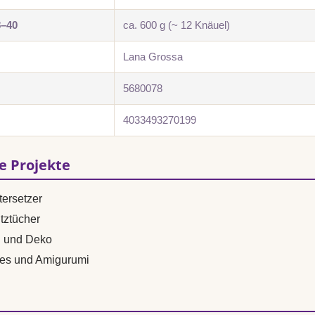
8–40
ca. 600 g (~ 12 Knäuel)
Lana Grossa
5680078
4033493270199
se Projekte
ersetzer
tztücher
n und Deko
es und Amigurumi