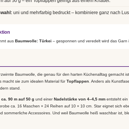
m auf 50 g – ein Topflappen gelingt aus einem Knäuel.
swahl:
uni und mehrfarbig bedruckt – kombiniere ganz nach Lus
ktion
ammt aus
Baumwolle: Türkei
– gesponnen und veredelt wird das Garn 
erzwirnte Baumwolle, die genau für den harten Küchenalltag gemacht ist
s macht sie zum idealen Material für
Topflappen
. Anders als Kunstfase
dern stand.
ca. 90 m auf 50 g
und einer
Nadelstärke von 4–4,5 mm
entsteht ein 
obe ca. 16 Maschen × 24 Reihen auf 10 × 10 cm. Star eignet sich eb
 sommerliche Accessoires. Und weil Baumwolle heiß waschbar ist, blei