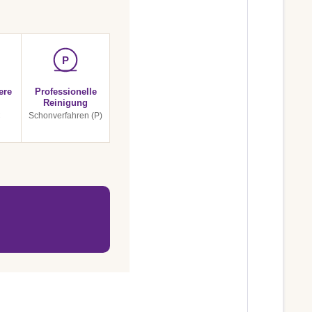
P
ere
Professionelle
Reinigung
C
Schonverfahren (P)