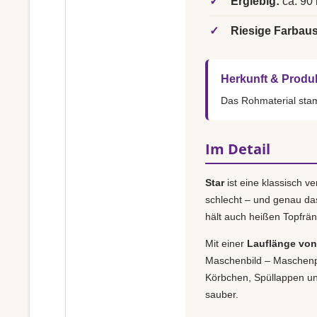
✓
Ergiebig:
ca. 90 
✓
Riesige Farbau
Herkunft & Produ
Das Rohmaterial st
Im Detail
Star
ist eine klassisch v
schlecht – und genau da
hält auch heißen Topfrän
Mit einer
Lauflänge von 
Maschenbild – Maschenpr
Körbchen, Spüllappen und
sauber.