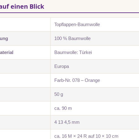
auf einen Blick
Topflappen-Baumwolle
zung
100 % Baumwolle
terial
Baumwolle: Türkei
Europa
Farb-Nr. 078 – Orange
50 g
ca. 90 m
4 13 4,5 mm
ca. 16 M × 24 R auf 10 × 10 cm