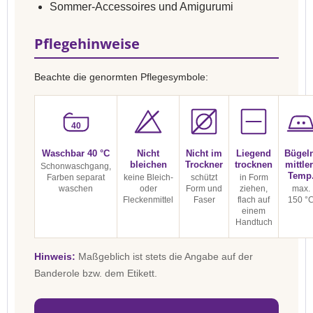
Sommer-Accessoires und Amigurumi
Pflegehinweise
Beachte die genormten Pflegesymbole:
40
Waschbar 40 °C
Nicht
Nicht im
Liegend
Bügel
bleichen
Trockner
trocknen
mittle
Schonwaschgang,
Temp
Farben separat
keine Bleich-
schützt
in Form
waschen
oder
Form und
ziehen,
max.
Fleckenmittel
Faser
flach auf
150 °
einem
Handtuch
Hinweis:
Maßgeblich ist stets die Angabe auf der
Banderole bzw. dem Etikett.