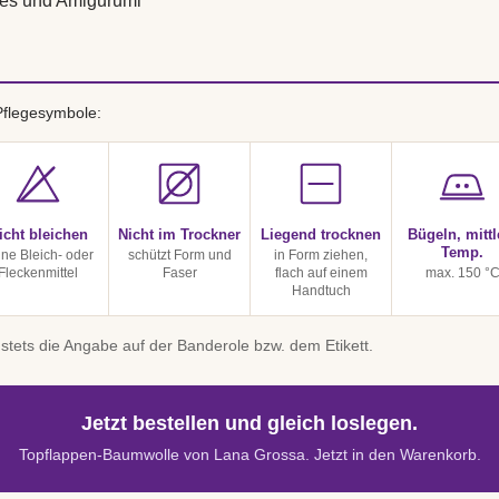
es und Amigurumi
Pflegesymbole:
icht bleichen
Nicht im Trockner
Liegend trocknen
Bügeln, mittl
Temp.
ine Bleich- oder
schützt Form und
in Form ziehen,
Fleckenmittel
Faser
flach auf einem
max. 150 °
Handtuch
stets die Angabe auf der Banderole bzw. dem Etikett.
Jetzt bestellen und gleich loslegen.
Topflappen-Baumwolle von Lana Grossa. Jetzt in den Warenkorb.