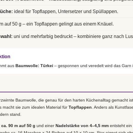
Küche:
ideal für Topflappen, Untersetzer und Spüllappen.
m auf 50 g – ein Topflappen gelingt aus einem Knäuel.
swahl:
uni und mehrfarbig bedruckt – kombiniere ganz nach Lus
ktion
ammt aus
Baumwolle: Türkei
– gesponnen und veredelt wird das Garn 
erzwirnte Baumwolle, die genau für den harten Küchenalltag gemacht ist
s macht sie zum idealen Material für
Topflappen
. Anders als Kunstfase
dern stand.
ca. 90 m auf 50 g
und einer
Nadelstärke von 4–4,5 mm
entsteht ein 
obe ca. 16 Maschen × 24 Reihen auf 10 × 10 cm. Star eignet sich eb