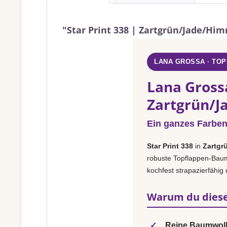
"Star Print 338 | Zartgrün/Jade/Hi
LANA GROSSA · TO
Lana Grossa
Zartgrün/J
Ein ganzes Farben
Star Print 338
in
Zartgr
robuste Topflappen-Baumwo
kochfest strapazierfähig
Warum du diese
✓
Reine Baumwoll