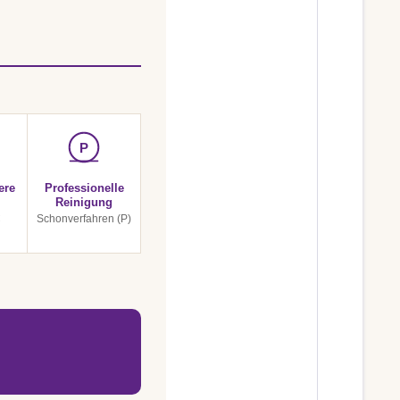
P
ere
Professionelle
Reinigung
C
Schonverfahren (P)