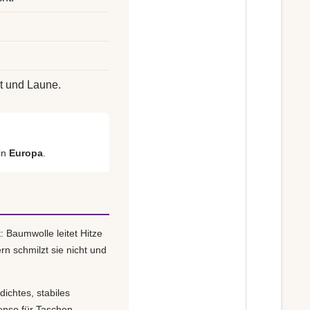
t und Laune.
in
Europa
.
: Baumwolle leitet Hitze
rn schmilzt sie nicht und
dichtes, stabiles
enso für Taschen,