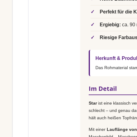
✓
Perfekt für die 
✓
Ergiebig:
ca. 90 
✓
Riesige Farbau
Herkunft & Produ
Das Rohmaterial st
Im Detail
Star
ist eine klassisch v
schlecht – und genau da
hält auch heißen Topfrän
Mit einer
Lauflänge von 
Maschenbild – Maschenpr