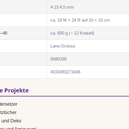
4 13 4,5 mm
ca. 16 M × 24 R auf 10 × 10 cm
8–40
ca. 600 g (~ 12 Knäuel)
Lana Grossa
5680338
4033493271646
se Projekte
ersetzer
tztücher
n und Deko