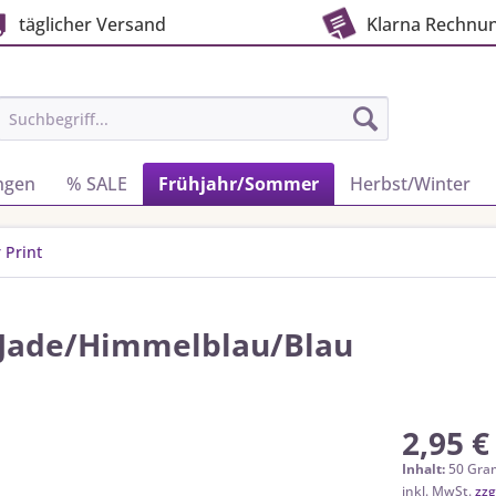
täglicher Versand
Klarna Rechnu
ngen
% SALE
Frühjahr/Sommer
Herbst/Winter
 Print
n/Jade/Himmelblau/Blau
2,95 €
Inhalt:
50 Gra
inkl. MwSt.
zzg