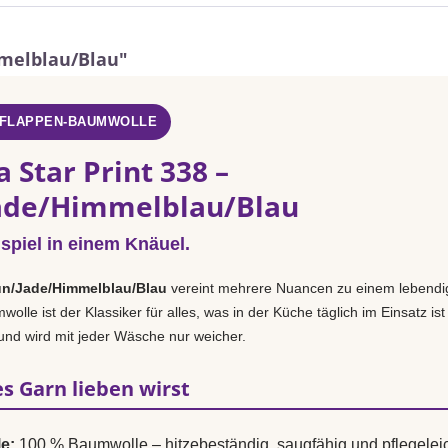
mmelblau/Blau"
PFLAPPEN-BAUMWOLLE
 Star Print 338 –
ade/Himmelblau/Blau
spiel in einem Knäuel.
ün/Jade/Himmelblau/Blau
vereint mehrere Nuancen zu einem lebendig
lle ist der Klassiker für alles, was in der Küche täglich im Einsatz ist –
 und wird mit jeder Wäsche nur weicher.
s Garn lieben wirst
e:
100 % Baumwolle – hitzebeständig, saugfähig und pflegeleic