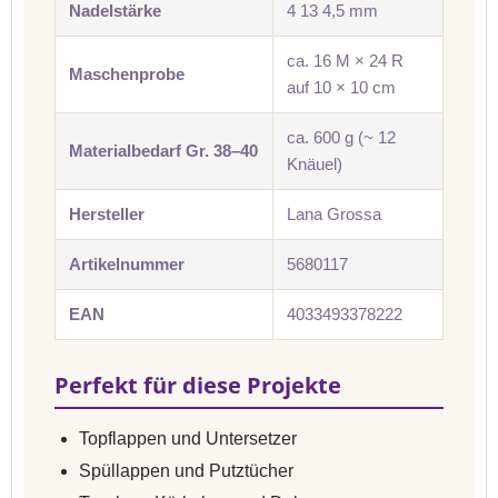
Nadelstärke
4 13 4,5 mm
ca. 16 M × 24 R
Maschenprobe
auf 10 × 10 cm
ca. 600 g (~ 12
Materialbedarf Gr. 38–40
Knäuel)
Hersteller
Lana Grossa
Artikelnummer
5680117
EAN
4033493378222
Perfekt für diese Projekte
Topflappen und Untersetzer
Spüllappen und Putztücher