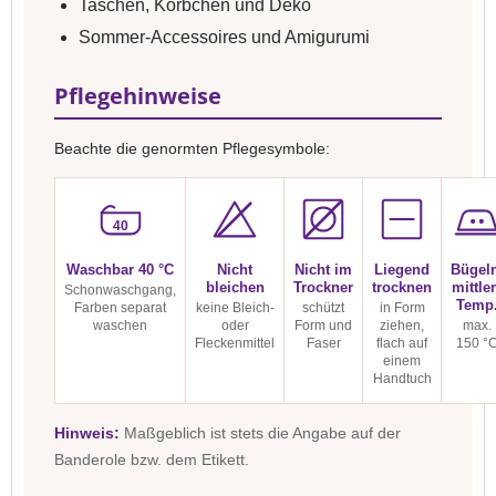
Taschen, Körbchen und Deko
Sommer-Accessoires und Amigurumi
Pflegehinweise
Beachte die genormten Pflegesymbole:
40
Waschbar 40 °C
Nicht
Nicht im
Liegend
Bügel
bleichen
Trockner
trocknen
mittle
Schonwaschgang,
Temp
Farben separat
keine Bleich-
schützt
in Form
waschen
oder
Form und
ziehen,
max.
Fleckenmittel
Faser
flach auf
150 °
einem
Handtuch
Hinweis:
Maßgeblich ist stets die Angabe auf der
Banderole bzw. dem Etikett.