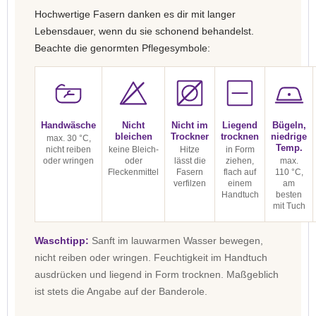
Hochwertige Fasern danken es dir mit langer
Lebensdauer, wenn du sie schonend behandelst.
Beachte die genormten Pflegesymbole:
Handwäsche
Nicht
Nicht im
Liegend
Bügeln,
bleichen
Trockner
trocknen
niedrige
max. 30 °C,
Temp.
nicht reiben
keine Bleich-
Hitze
in Form
oder wringen
oder
lässt die
ziehen,
max.
Fleckenmittel
Fasern
flach auf
110 °C,
verfilzen
einem
am
Handtuch
besten
mit Tuch
Waschtipp:
Sanft im lauwarmen Wasser bewegen,
nicht reiben oder wringen. Feuchtigkeit im Handtuch
ausdrücken und liegend in Form trocknen. Maßgeblich
ist stets die Angabe auf der Banderole.