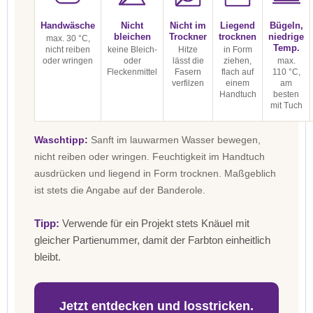
Handwäsche
Nicht
Nicht im
Liegend
Bügeln,
bleichen
Trockner
trocknen
niedrige
max. 30 °C,
Temp.
nicht reiben
keine Bleich-
Hitze
in Form
oder wringen
oder
lässt die
ziehen,
max.
Fleckenmittel
Fasern
flach auf
110 °C,
verfilzen
einem
am
Handtuch
besten
mit Tuch
Waschtipp:
Sanft im lauwarmen Wasser bewegen,
nicht reiben oder wringen. Feuchtigkeit im Handtuch
ausdrücken und liegend in Form trocknen. Maßgeblich
ist stets die Angabe auf der Banderole.
Tipp:
Verwende für ein Projekt stets Knäuel mit
gleicher Partienummer, damit der Farbton einheitlich
bleibt.
Jetzt entdecken und losstricken.