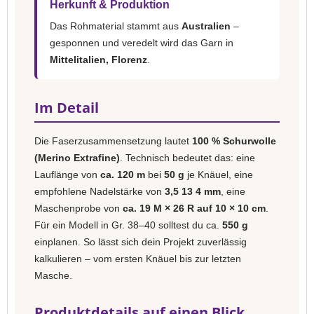
Herkunft & Produktion
Das Rohmaterial stammt aus
Australien
–
gesponnen und veredelt wird das Garn in
Mittelitalien, Florenz
.
Im Detail
Die Faserzusammensetzung lautet
100 % Schurwolle
(Merino Extrafine)
. Technisch bedeutet das: eine
Lauflänge von
ca. 120 m
bei
50 g
je Knäuel, eine
empfohlene Nadelstärke von
3,5 13 4 mm
, eine
Maschenprobe von
ca. 19 M × 26 R auf 10 × 10 cm
.
Für ein Modell in Gr. 38–40 solltest du ca.
550 g
einplanen. So lässt sich dein Projekt zuverlässig
kalkulieren – vom ersten Knäuel bis zur letzten
Masche.
Produktdetails auf einen Blick