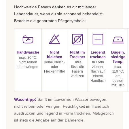
Hochwertige Fasern danken es dir mit langer
Lebensdauer, wenn du sie schonend behandelst.
Beachte die genormten Pflegesymbole:
Handwäsche
Nicht
Nicht im
Liegend
Bügeln,
bleichen
Trockner
trocknen
niedrige
max. 30 °C,
Temp.
nicht reiben
keine Bleich-
Hitze
in Form
oder wringen
oder
lässt die
ziehen,
max.
Fleckenmittel
Fasern
flach auf
110 °C,
verfilzen
einem
am
Handtuch
besten
mit Tuch
Waschtipp:
Sanft im lauwarmen Wasser bewegen,
nicht reiben oder wringen. Feuchtigkeit im Handtuch
ausdrücken und liegend in Form trocknen. Maßgeblich
ist stets die Angabe auf der Banderole.