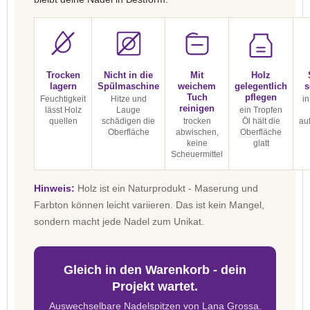
Trocken
Nicht in die
Mit
Holz
lagern
Spülmaschine
weichem
gelegentlich
s
Tuch
pflegen
Feuchtigkeit
Hitze und
in
reinigen
lässt Holz
Lauge
ein Tropfen
quellen
schädigen die
trocken
Öl hält die
au
Oberfläche
abwischen,
Oberfläche
keine
glatt
Scheuermittel
Hinweis:
Holz ist ein Naturprodukt - Maserung und
Farbton können leicht variieren. Das ist kein Mangel,
sondern macht jede Nadel zum Unikat.
Gleich in den Warenkorb - dein
Projekt wartet.
Auswechselbare Nadelspitzen von Lana Grossa.