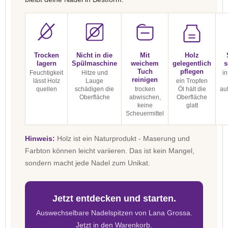
Trocken
Nicht in die
Mit
Holz
lagern
Spülmaschine
weichem
gelegentlich
s
Tuch
pflegen
Feuchtigkeit
Hitze und
in
reinigen
lässt Holz
Lauge
ein Tropfen
quellen
schädigen die
trocken
Öl hält die
au
Oberfläche
abwischen,
Oberfläche
keine
glatt
Scheuermittel
Hinweis:
Holz ist ein Naturprodukt - Maserung und
Farbton können leicht variieren. Das ist kein Mangel,
sondern macht jede Nadel zum Unikat.
Jetzt entdecken und starten.
Auswechselbare Nadelspitzen von Lana Grossa.
Jetzt in den Warenkorb.