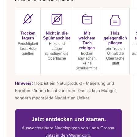
Trocken
Nicht in die
Mit
Holz
lagern
Spülmaschine
weichem
gelegentlich
s
Tuch
pflegen
Feuchtigkeit
Hitze und
in
reinigen
lässt Holz
Lauge
ein Tropfen
quellen
schädigen die
trocken
Öl hält die
au
Oberfläche
abwischen,
Oberfläche
keine
glatt
Scheuermittel
Hinweis:
Holz ist ein Naturprodukt - Maserung und
Farbton können leicht variieren. Das ist kein Mangel,
sondern macht jede Nadel zum Unikat.
Jetzt entdecken und starten.
Auswechselbare Nadelspitzen von Lana Grossa.
Jetzt in den Warenkorb.