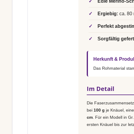
✓
Edle Merino-Sch
✓
Ergiebig:
ca. 80 
✓
Perfekt abgesti
✓
Sorgfältig gefert
Herkunft & Produ
Das Rohmaterial st
Im Detail
Die Faserzusammensetz
bei
100 g
je Knäuel, ein
cm
. Für ein Modell in Gr
ersten Knäuel bis zur le