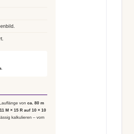
enbild.
t.
a
.
 Lauflänge von
ca. 80 m
 11 M × 15 R auf 10 × 10
lässig kalkulieren – vom