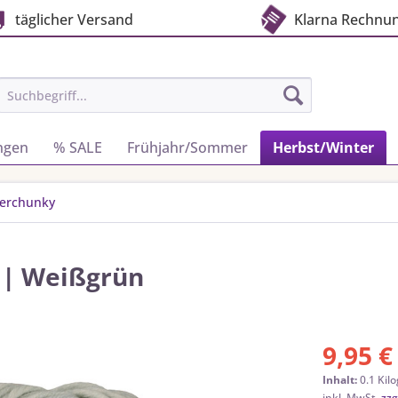
täglicher Versand
Klarna Rechnu
ngen
% SALE
Frühjahr/Sommer
Herbst/Winter
perchunky
 | Weißgrün
9,95 €
Inhalt:
0.1 Kil
inkl. MwSt.
zzg