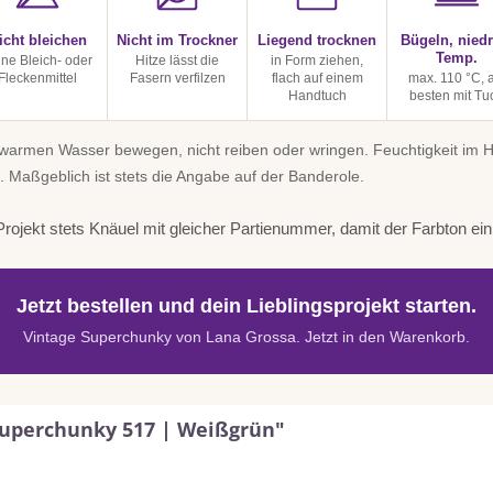
icht bleichen
Nicht im Trockner
Liegend trocknen
Bügeln, niedr
Temp.
ine Bleich- oder
Hitze lässt die
in Form ziehen,
Fleckenmittel
Fasern verfilzen
flach auf einem
max. 110 °C, 
Handtuch
besten mit Tu
uwarmen Wasser bewegen, nicht reiben oder wringen. Feuchtigkeit im
. Maßgeblich ist stets die Angabe auf der Banderole.
rojekt stets Knäuel mit gleicher Partienummer, damit der Farbton einhe
Jetzt bestellen und dein Lieblingsprojekt starten.
Vintage Superchunky von Lana Grossa. Jetzt in den Warenkorb.
Superchunky 517 | Weißgrün"