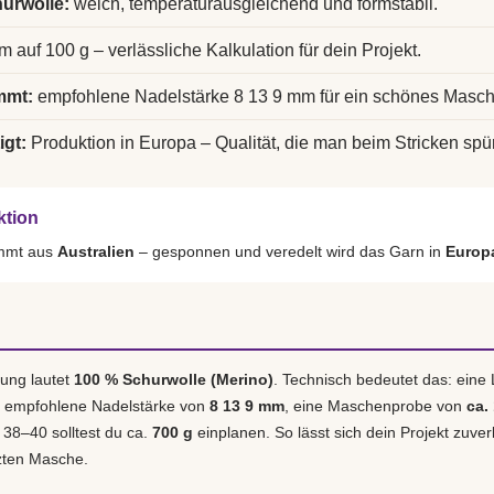
urwolle:
weich, temperaturausgleichend und formstabil.
m auf 100 g – verlässliche Kalkulation für dein Projekt.
mmt:
empfohlene Nadelstärke 8 13 9 mm für ein schönes Masch
igt:
Produktion in Europa – Qualität, die man beim Stricken spür
ktion
ammt aus
Australien
– gesponnen und veredelt wird das Garn in
Europ
ung lautet
100 % Schurwolle (Merino)
. Technisch bedeutet das: eine
e empfohlene Nadelstärke von
8 13 9 mm
, eine Maschenprobe von
ca.
. 38–40 solltest du ca.
700 g
einplanen. So lässt sich dein Projekt zuver
tzten Masche.