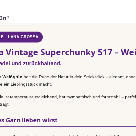
rün"
E · LANA GROSSA
a Vintage Superchunky 517 – We
 edel und zurückhaltend.
n
Weißgrün
holt die Ruhe der Natur in dein Strickstück – elegant, ohn
e ein Lieblingsstück macht.
 ist temperaturausgleichend, hautsympathisch und formstabil – perfek
rägt.
s Garn lieben wirst