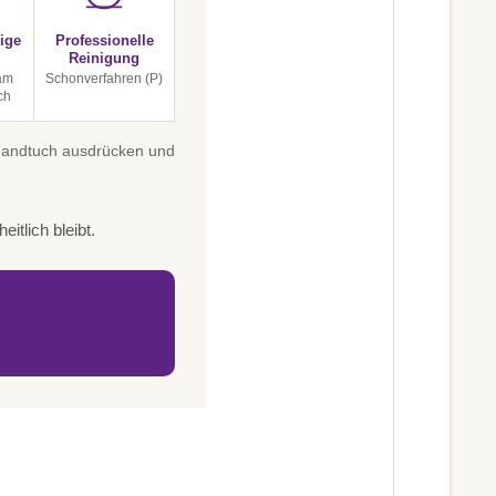
ige
Professionelle
Reinigung
am
Schonverfahren (P)
ch
 Handtuch ausdrücken und
itlich bleibt.