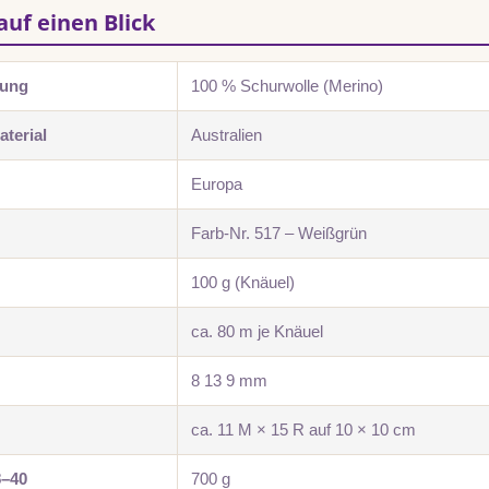
auf einen Blick
zung
100 % Schurwolle (Merino)
terial
Australien
Europa
Farb-Nr. 517 – Weißgrün
100 g (Knäuel)
ca. 80 m je Knäuel
8 13 9 mm
ca. 11 M × 15 R auf 10 × 10 cm
8–40
700 g