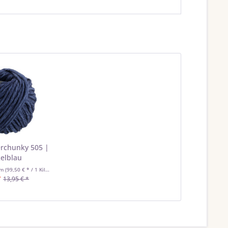
rchunky 505 |
elblau
mm
(99,50 € * / 1 Kilogramm)
*
13,95 € *