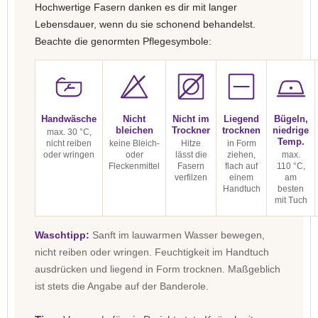
Hochwertige Fasern danken es dir mit langer
Lebensdauer, wenn du sie schonend behandelst.
Beachte die genormten Pflegesymbole:
Handwäsche
Nicht
Nicht im
Liegend
Bügeln,
bleichen
Trockner
trocknen
niedrige
max. 30 °C,
Temp.
nicht reiben
keine Bleich-
Hitze
in Form
oder wringen
oder
lässt die
ziehen,
max.
Fleckenmittel
Fasern
flach auf
110 °C,
verfilzen
einem
am
Handtuch
besten
mit Tuch
Waschtipp:
Sanft im lauwarmen Wasser bewegen,
nicht reiben oder wringen. Feuchtigkeit im Handtuch
ausdrücken und liegend in Form trocknen. Maßgeblich
ist stets die Angabe auf der Banderole.