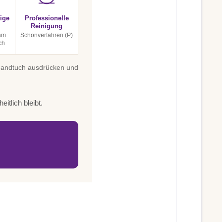
ige
Professionelle
Reinigung
am
Schonverfahren (P)
ch
 Handtuch ausdrücken und
itlich bleibt.