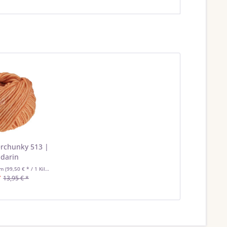
rchunky 513 |
darin
mm
(99,50 € * / 1 Kilogramm)
*
13,95 € *