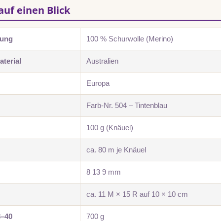
auf einen Blick
zung
100 % Schurwolle (Merino)
terial
Australien
Europa
Farb-Nr. 504 – Tintenblau
100 g (Knäuel)
ca. 80 m je Knäuel
8 13 9 mm
ca. 11 M × 15 R auf 10 × 10 cm
8–40
700 g