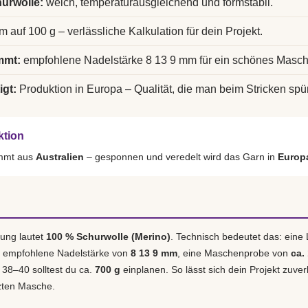
urwolle:
weich, temperaturausgleichend und formstabil.
m auf 100 g – verlässliche Kalkulation für dein Projekt.
mmt:
empfohlene Nadelstärke 8 13 9 mm für ein schönes Masch
igt:
Produktion in Europa – Qualität, die man beim Stricken spür
ktion
ammt aus
Australien
– gesponnen und veredelt wird das Garn in
Europ
ung lautet
100 % Schurwolle (Merino)
. Technisch bedeutet das: eine
e empfohlene Nadelstärke von
8 13 9 mm
, eine Maschenprobe von
ca.
. 38–40 solltest du ca.
700 g
einplanen. So lässt sich dein Projekt zuver
tzten Masche.