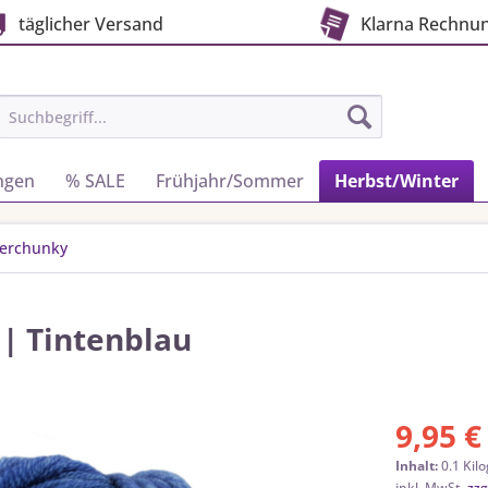
täglicher Versand
Klarna Rechnu
ngen
% SALE
Frühjahr/Sommer
Herbst/Winter
perchunky
| Tintenblau
9,95 €
Inhalt:
0.1 Kil
inkl. MwSt.
zzg