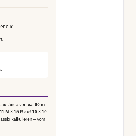
enbild.
t.
a
.
 Lauflänge von
ca. 80 m
 11 M × 15 R auf 10 × 10
lässig kalkulieren – vom