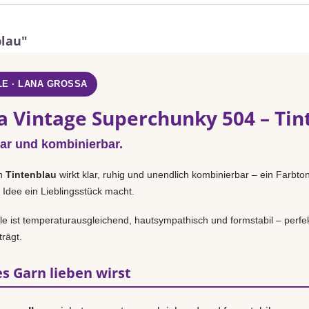
blau"
E · LANA GROSSA
a Vintage Superchunky 504 – Tin
lar und kombinierbar.
n
Tintenblau
wirkt klar, ruhig und unendlich kombinierbar – ein Farbton
 Idee ein Lieblingsstück macht.
 ist temperaturausgleichend, hautsympathisch und formstabil – perfek
rägt.
s Garn lieben wirst