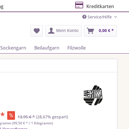
ng
Kreditkarten
Service/Hilfe
Mein Konto
0,00 € *
Sockengarn
Beilaufgarn
Filzwolle
 *
13,95 € *
(28,67% gespart)
ogramm (99,50 € * / 1 Kilogramm)
l. Versandkosten