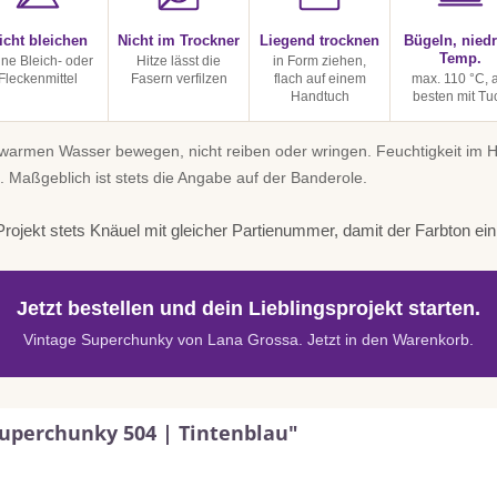
icht bleichen
Nicht im Trockner
Liegend trocknen
Bügeln, niedr
Temp.
ine Bleich- oder
Hitze lässt die
in Form ziehen,
Fleckenmittel
Fasern verfilzen
flach auf einem
max. 110 °C, 
Handtuch
besten mit Tu
uwarmen Wasser bewegen, nicht reiben oder wringen. Feuchtigkeit im
. Maßgeblich ist stets die Angabe auf der Banderole.
rojekt stets Knäuel mit gleicher Partienummer, damit der Farbton einhe
Jetzt bestellen und dein Lieblingsprojekt starten.
Vintage Superchunky von Lana Grossa. Jetzt in den Warenkorb.
Superchunky 504 | Tintenblau"