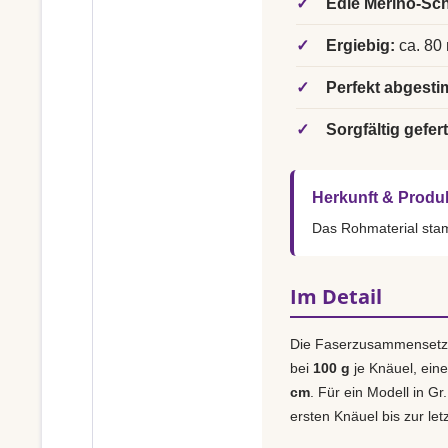
✓
Edle Merino-Sch
✓
Ergiebig:
ca. 80 
✓
Perfekt abgesti
✓
Sorgfältig gefert
Herkunft & Produ
Das Rohmaterial st
Im Detail
Die Faserzusammensetz
bei
100 g
je Knäuel, ein
cm
. Für ein Modell in Gr
ersten Knäuel bis zur le