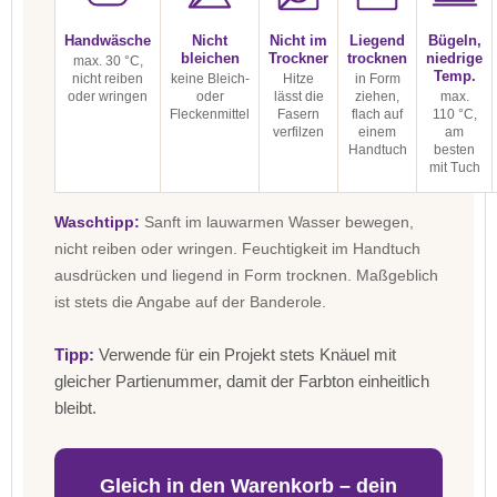
Handwäsche
Nicht
Nicht im
Liegend
Bügeln,
bleichen
Trockner
trocknen
niedrige
max. 30 °C,
Temp.
nicht reiben
keine Bleich-
Hitze
in Form
oder wringen
oder
lässt die
ziehen,
max.
Fleckenmittel
Fasern
flach auf
110 °C,
verfilzen
einem
am
Handtuch
besten
mit Tuch
Waschtipp:
Sanft im lauwarmen Wasser bewegen,
nicht reiben oder wringen. Feuchtigkeit im Handtuch
ausdrücken und liegend in Form trocknen. Maßgeblich
ist stets die Angabe auf der Banderole.
Tipp:
Verwende für ein Projekt stets Knäuel mit
gleicher Partienummer, damit der Farbton einheitlich
bleibt.
Gleich in den Warenkorb – dein