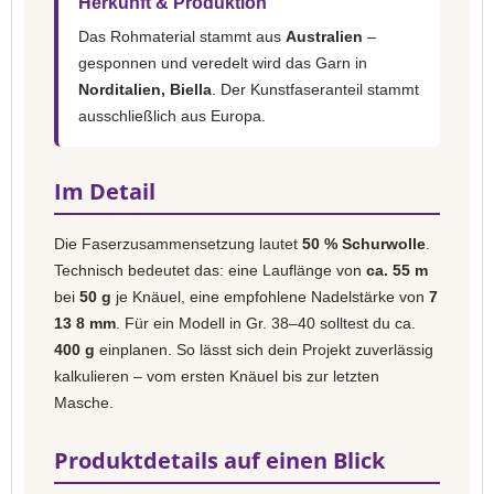
Herkunft & Produktion
Das Rohmaterial stammt aus
Australien
–
gesponnen und veredelt wird das Garn in
Norditalien, Biella
. Der Kunstfaseranteil stammt
ausschließlich aus Europa.
Im Detail
Die Faserzusammensetzung lautet
50 % Schurwolle
.
Technisch bedeutet das: eine Lauflänge von
ca. 55 m
bei
50 g
je Knäuel, eine empfohlene Nadelstärke von
7
13 8 mm
. Für ein Modell in Gr. 38–40 solltest du ca.
400 g
einplanen. So lässt sich dein Projekt zuverlässig
kalkulieren – vom ersten Knäuel bis zur letzten
Masche.
Produktdetails auf einen Blick