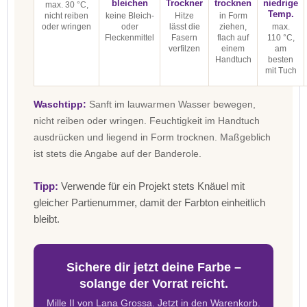
bleichen
Trockner
trocknen
niedrige
max. 30 °C,
Temp.
nicht reiben
keine Bleich-
Hitze
in Form
oder wringen
oder
lässt die
ziehen,
max.
Fleckenmittel
Fasern
flach auf
110 °C,
verfilzen
einem
am
Handtuch
besten
mit Tuch
Waschtipp:
Sanft im lauwarmen Wasser bewegen,
nicht reiben oder wringen. Feuchtigkeit im Handtuch
ausdrücken und liegend in Form trocknen. Maßgeblich
ist stets die Angabe auf der Banderole.
Tipp:
Verwende für ein Projekt stets Knäuel mit
gleicher Partienummer, damit der Farbton einheitlich
bleibt.
Sichere dir jetzt deine Farbe –
solange der Vorrat reicht.
Mille II von Lana Grossa. Jetzt in den Warenkorb.