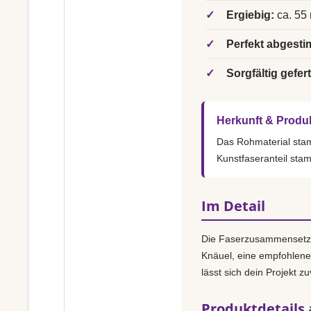
✓
Ergiebig:
ca. 55 
✓
Perfekt abgesti
✓
Sorgfältig gefert
Herkunft & Produ
Das Rohmaterial st
Kunstfaseranteil sta
Im Detail
Die Faserzusammensetz
Knäuel, eine empfohlen
lässt sich dein Projekt z
Produktdetails 