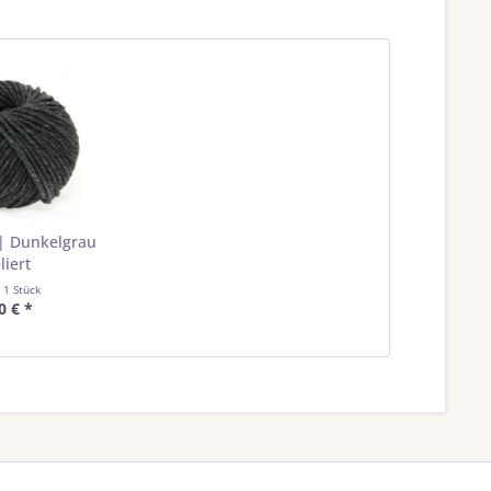
6 | Dunkelgrau
liert
t
1 Stück
0 € *