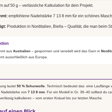
m auf 50 g – verlässliche Kalkulation für dein Projekt.
mmt:
empfohlene Nadelstärke 7 13 8 mm für ein schönes Masch
igt:
Produktion in Norditalien, Biella – Qualität, die man beim St
ktion
ammt aus
Australien
– gesponnen und veredelt wird das Garn in
Nordit
mmt ausschließlich aus Europa.
ung lautet
50 % Schurwolle
. Technisch bedeutet das: eine Lauflänge
e Nadelstärke von
7 13 8 mm
. Für ein Modell in Gr. 38–40 solltest du c
uverlässig kalkulieren – vom ersten Knäuel bis zur letzten Masche.
auf einen Blick