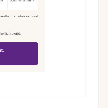
am
Schonverfahren (P)
ch
 Handtuch ausdrücken und
itlich bleibt.
t.