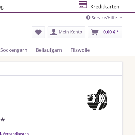
ng
Kreditkarten
Service/Hilfe
Mein Konto
0,00 € *
Sockengarn
Beilaufgarn
Filzwolle
 *
k
l. Versandkosten