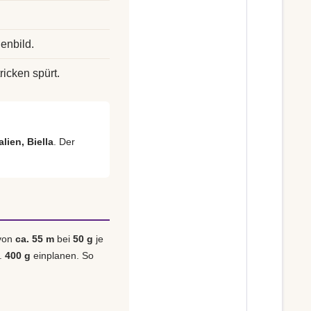
enbild.
ricken spürt.
alien, Biella
. Der
 von
ca. 55 m
bei
50 g
je
a.
400 g
einplanen. So