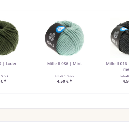
80 | Loden
Mille II 086 | Mint
Mille II 01
me
1 Stück
Inhalt
1 Stück
Inhal
 € *
4,50 € *
4,5