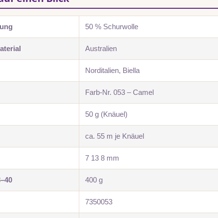
zung
50 % Schurwolle
terial
Australien
Norditalien, Biella
Farb-Nr. 053 – Camel
50 g (Knäuel)
ca. 55 m je Knäuel
7 13 8 mm
8–40
400 g
7350053