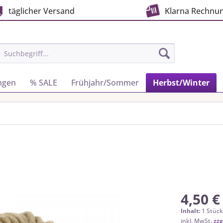
täglicher Versand
Klarna Rechnu
ngen
% SALE
Frühjahr/Sommer
Herbst/Winter
4,50 €
Inhalt:
1 Stüc
inkl. MwSt.
zzg