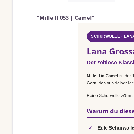
"Mille II 053 | Camel"
SCHURWOLLE · LAN
Lana Grossa
Der zeitlose Klass
Mille II
in
Camel
ist der 
Garn, das aus deiner Ide
Reine Schurwolle wärmt na
Warum du diese
✓
Edle Schurwolle