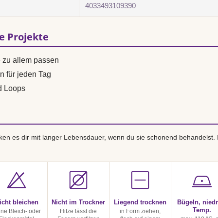
4033493109390
se Projekte
e zu allem passen
n für jeden Tag
d Loops
en es dir mit langer Lebensdauer, wenn du sie schonend behandelst.
icht bleichen
Nicht im Trockner
Liegend trocknen
Bügeln, niedr
Temp.
ine Bleich- oder
Hitze lässt die
in Form ziehen,