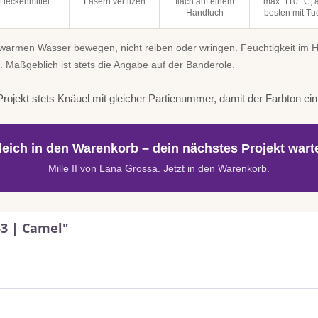
Fleckenmittel
Fasern verfilzen
flach auf einem
max. 110 °C, 
Handtuch
besten mit Tu
uwarmen Wasser bewegen, nicht reiben oder wringen. Feuchtigkeit im
. Maßgeblich ist stets die Angabe auf der Banderole.
rojekt stets Knäuel mit gleicher Partienummer, damit der Farbton einhe
leich in den Warenkorb – dein nächstes Projekt warte
Mille II von Lana Grossa. Jetzt in den Warenkorb.
53 | Camel"