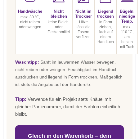
Handwäsche
Nicht
Nicht im
Liegend
Bügeln,
bleichen
Trockner
trocknen
niedrige
max. 30 °C,
Temp.
nicht reiben
keine Bleich-
Hitze
in Form
oder wringen
oder
lässt die
ziehen,
max.
Fleckenmittel
Fasern
flach auf
110 °C,
verfilzen
einem
am
Handtuch
besten
mit Tuch
Waschtipp:
Sanft im lauwarmen Wasser bewegen,
nicht reiben oder wringen. Feuchtigkeit im Handtuch
ausdrücken und liegend in Form trocknen. Maßgeblich
ist stets die Angabe auf der Banderole.
Tipp:
Verwende für ein Projekt stets Knäuel mit
gleicher Partienummer, damit der Farbton einheitlich
bleibt.
Gleich in den Warenkorb – dein