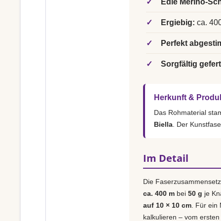
✓
Edle Merino-Sch
✓
Ergiebig:
ca. 400
✓
Perfekt abgesti
✓
Sorgfältig gefert
Herkunft & Produ
Das Rohmaterial st
Biella
. Der Kunstfase
Im Detail
Die Faserzusammensetz
ca. 400 m
bei
50 g
je Kn
auf 10 × 10 cm
. Für ein
kalkulieren – vom ersten