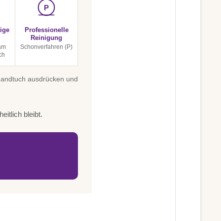
P
ige
Professionelle
Reinigung
am
Schonverfahren (P)
ch
 Handtuch ausdrücken und
itlich bleibt.