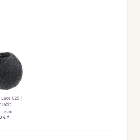
 Lace 025 |
hrazit
t
1 Stück
0 € *