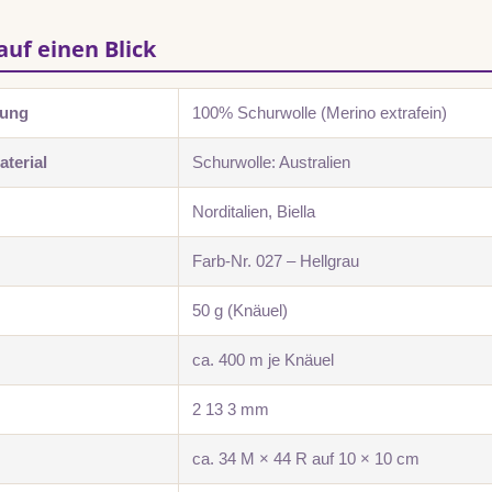
auf einen Blick
zung
100% Schurwolle (Merino extrafein)
terial
Schurwolle: Australien
Norditalien, Biella
Farb-Nr. 027 – Hellgrau
50 g (Knäuel)
ca. 400 m je Knäuel
2 13 3 mm
ca. 34 M × 44 R auf 10 × 10 cm