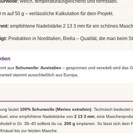
urwolle:
weich, temperaturausgleichend und formstabil.
 m auf 50 g – verlässliche Kalkulation für dein Projekt.
mmt:
empfohlene Nadelstärke 2 13 3 mm für ein schönes Masch
igt:
Produktion in Norditalien, Biella – Qualität, die man beim St
ktion
ammt aus
Schurwolle: Australien
– gesponnen und veredelt wird das G
ranteil stammt ausschließlich aus Europa.
ung lautet
100% Schurwolle (Merino extrafein)
. Technisch bedeutet 
äuel, eine empfohlene Nadelstärke von
2 13 3 mm
, eine Maschenprob
 Modell in Gr. 38–40 solltest du ca.
200 g
einplanen. So lässt sich dein P
 Knäuel bis zur letzten Masche.