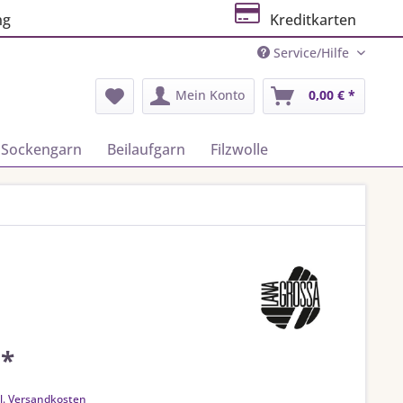
ng
Kreditkarten
Service/Hilfe
Mein Konto
0,00 € *
Sockengarn
Beilaufgarn
Filzwolle
 *
k
l. Versandkosten