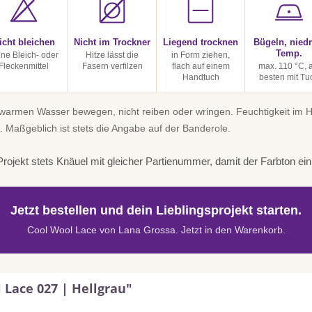
icht bleichen
Nicht im Trockner
Liegend trocknen
Bügeln, niedr
Temp.
ine Bleich- oder
Hitze lässt die
in Form ziehen,
Fleckenmittel
Fasern verfilzen
flach auf einem
max. 110 °C, 
Handtuch
besten mit Tu
uwarmen Wasser bewegen, nicht reiben oder wringen. Feuchtigkeit im
. Maßgeblich ist stets die Angabe auf der Banderole.
rojekt stets Knäuel mit gleicher Partienummer, damit der Farbton einhe
Jetzt bestellen und dein Lieblingsprojekt starten.
Cool Wool Lace von Lana Grossa. Jetzt in den Warenkorb.
 Lace 027 | Hellgrau"