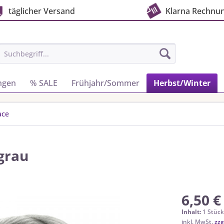
täglicher Versand
Klarna Rechnu
ngen
% SALE
Frühjahr/Sommer
Herbst/Winter
ace
lgrau
6,50 €
Inhalt:
1 Stüc
inkl. MwSt.
zzg