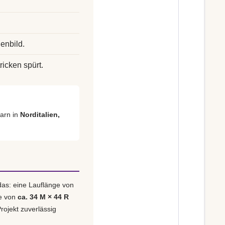
enbild.
ricken spürt.
arn in
Norditalien,
das: eine Lauflänge von
e von
ca. 34 M × 44 R
rojekt zuverlässig