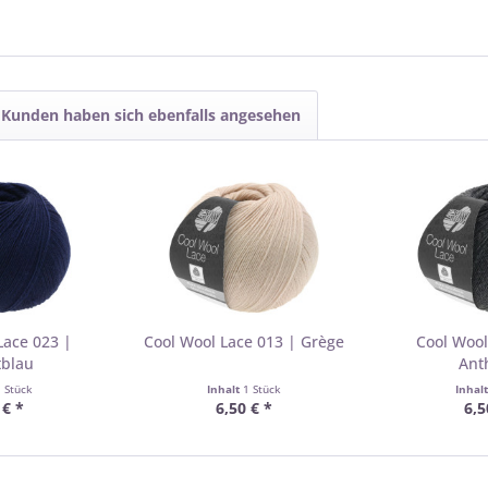
Kunden haben sich ebenfalls angesehen
Lace 023 |
Cool Wool Lace 013 | Grège
Cool Wool
tblau
Ant
1 Stück
Inhalt
1 Stück
Inhal
 € *
6,50 € *
6,5