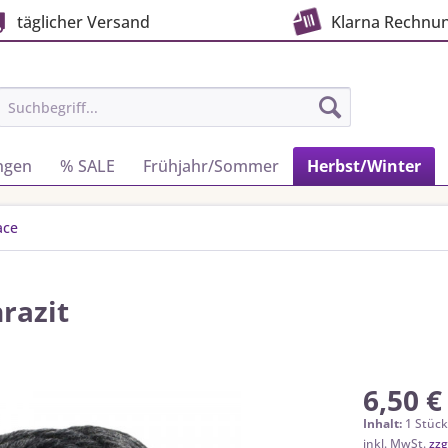
täglicher Versand
Klarna Rechnu
ngen
% SALE
Frühjahr/Sommer
Herbst/Winter
ace
razit
6,50 €
Inhalt:
1 Stüc
inkl. MwSt.
zzg