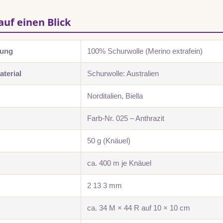
auf einen Blick
zung
100% Schurwolle (Merino extrafein)
terial
Schurwolle: Australien
Norditalien, Biella
Farb-Nr. 025 – Anthrazit
50 g (Knäuel)
ca. 400 m je Knäuel
2 13 3 mm
ca. 34 M × 44 R auf 10 × 10 cm