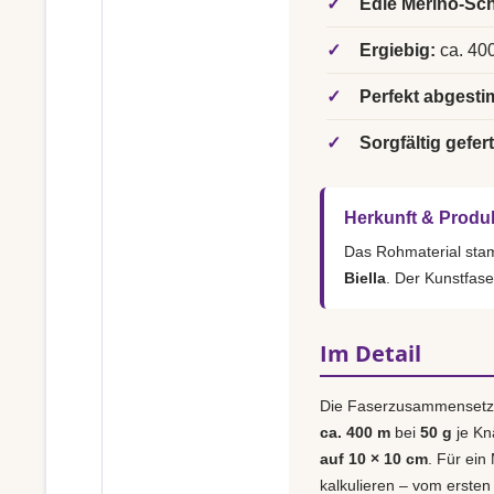
✓
Edle Merino-Sch
✓
Ergiebig:
ca. 400
✓
Perfekt abgesti
✓
Sorgfältig gefert
Herkunft & Produ
Das Rohmaterial st
Biella
. Der Kunstfase
Im Detail
Die Faserzusammensetz
ca. 400 m
bei
50 g
je Kn
auf 10 × 10 cm
. Für ein
kalkulieren – vom ersten