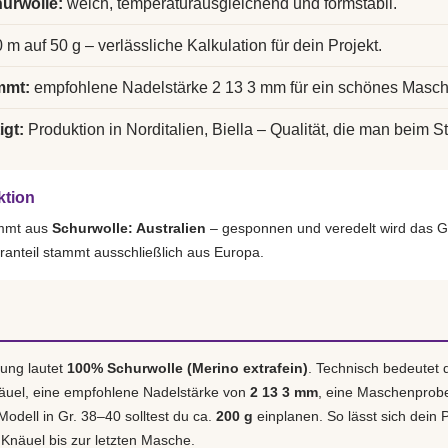
urwolle:
weich, temperaturausgleichend und formstabil.
 m auf 50 g – verlässliche Kalkulation für dein Projekt.
mmt:
empfohlene Nadelstärke 2 13 3 mm für ein schönes Masch
igt:
Produktion in Norditalien, Biella – Qualität, die man beim St
ktion
ammt aus
Schurwolle: Australien
– gesponnen und veredelt wird das G
ranteil stammt ausschließlich aus Europa.
ung lautet
100% Schurwolle (Merino extrafein)
. Technisch bedeutet 
äuel, eine empfohlene Nadelstärke von
2 13 3 mm
, eine Maschenprob
 Modell in Gr. 38–40 solltest du ca.
200 g
einplanen. So lässt sich dein P
 Knäuel bis zur letzten Masche.