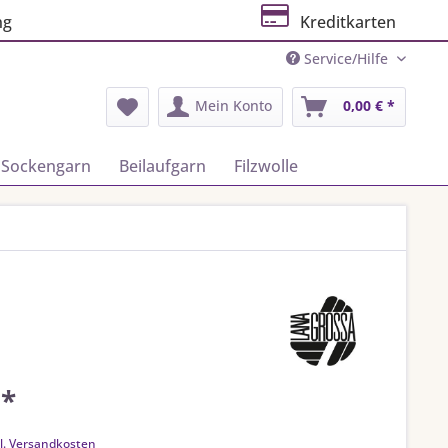
ng
Kreditkarten
Service/Hilfe
Mein Konto
0,00 € *
Sockengarn
Beilaufgarn
Filzwolle
 *
k
l. Versandkosten