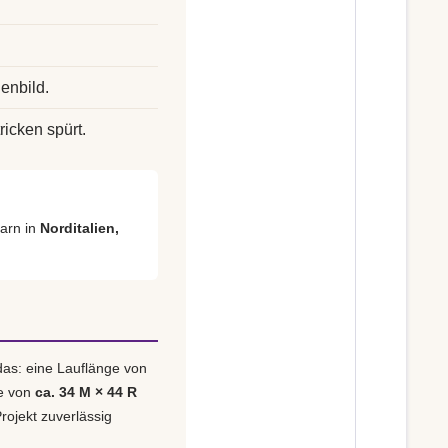
enbild.
ricken spürt.
arn in
Norditalien,
das: eine Lauflänge von
e von
ca. 34 M × 44 R
rojekt zuverlässig