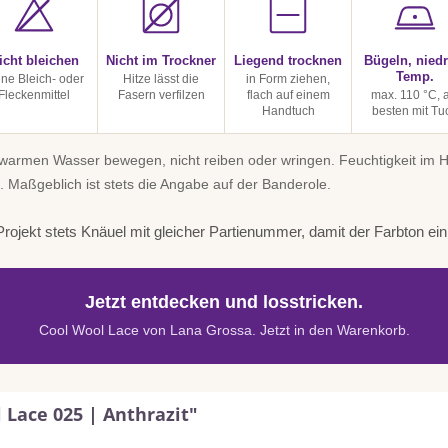
icht bleichen
Nicht im Trockner
Liegend trocknen
Bügeln, niedr
Temp.
ine Bleich- oder
Hitze lässt die
in Form ziehen,
Fleckenmittel
Fasern verfilzen
flach auf einem
max. 110 °C, 
Handtuch
besten mit Tu
uwarmen Wasser bewegen, nicht reiben oder wringen. Feuchtigkeit im
. Maßgeblich ist stets die Angabe auf der Banderole.
rojekt stets Knäuel mit gleicher Partienummer, damit der Farbton einhe
Jetzt entdecken und losstricken.
Cool Wool Lace von Lana Grossa. Jetzt in den Warenkorb.
 Lace 025 | Anthrazit"