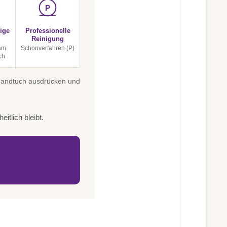
P
ige
Professionelle
Reinigung
am
Schonverfahren (P)
ch
 Handtuch ausdrücken und
itlich bleibt.