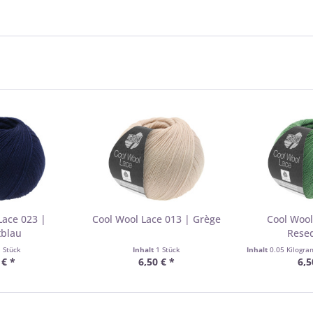
Lace 023 |
Cool Wool Lace 013 | Grège
Cool Wool
tblau
Rese
1 Stück
Inhalt
1 Stück
Inhalt
0.05 Kilogr
 € *
6,50 € *
6,5