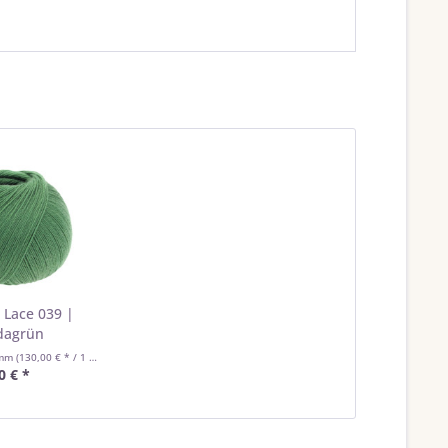
 Lace 039 |
dagrün
amm
(130,00 € * / 1 Kilogramm)
0 € *