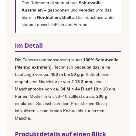
Das Rohmaterial stammt aus
Schurwolle:
Australien
– gesponnen und veredelt wird das
Garn in
Norditalien, Biella
. Der Kunstfaseranteil
stammt ausschließlich aus Europa.
Im Detail
Die Faserzusammensetzung lautet
100% Schurwolle
(Merino extrafein)
. Technisch bedeutet das: eine
Lauflänge von
ca. 400 m
bei
50 g
je Knäuel, eine
empfohlene Nadelstärke von
2 13 3 mm
, eine
Maschenprobe von
ca. 34 M × 44 R auf 10 × 10 cm
.
Für ein Modell in Gr. 38–40 solltest du ca.
200 g
einplanen. So lässt sich dein Projekt zuverlässig
kalkulieren – vom ersten Knäuel bis zur letzten
Masche.
Produktdetails auf einen Blick