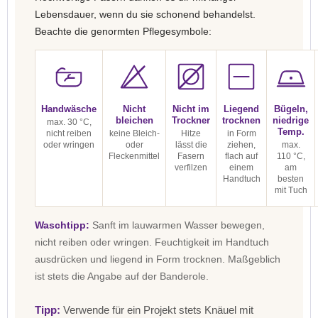
Lebensdauer, wenn du sie schonend behandelst.
Beachte die genormten Pflegesymbole:
Handwäsche
Nicht
Nicht im
Liegend
Bügeln,
bleichen
Trockner
trocknen
niedrige
max. 30 °C,
Temp.
nicht reiben
keine Bleich-
Hitze
in Form
oder wringen
oder
lässt die
ziehen,
max.
Fleckenmittel
Fasern
flach auf
110 °C,
verfilzen
einem
am
Handtuch
besten
mit Tuch
Waschtipp:
Sanft im lauwarmen Wasser bewegen,
nicht reiben oder wringen. Feuchtigkeit im Handtuch
ausdrücken und liegend in Form trocknen. Maßgeblich
ist stets die Angabe auf der Banderole.
Tipp:
Verwende für ein Projekt stets Knäuel mit