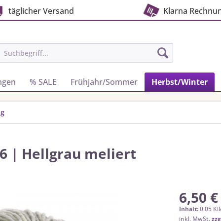
täglicher Versand
Klarna Rechnu
ngen
% SALE
Frühjahr/Sommer
Herbst/Winter
ig
6 | Hellgrau meliert
6,50 €
Inhalt:
0.05 Ki
inkl. MwSt.
zzg