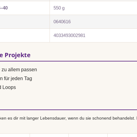
8–40
550 g
0640616
4033493002981
se Projekte
e zu allem passen
n für jeden Tag
d Loops
en es dir mit langer Lebensdauer, wenn du sie schonend behandelst.