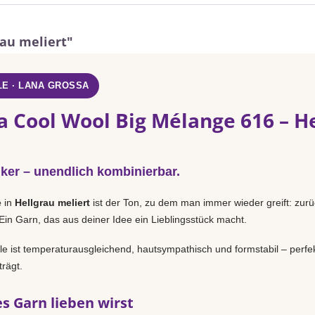
rau meliert"
E · LANA GROSSA
a Cool Wool Big Mélange 616 – H
iker – unendlich kombinierbar.
e
in
Hellgrau meliert
ist der Ton, zu dem man immer wieder greift: zurü
Ein Garn, das aus deiner Idee ein Lieblingsstück macht.
 ist temperaturausgleichend, hautsympathisch und formstabil – perfek
rägt.
s Garn lieben wirst