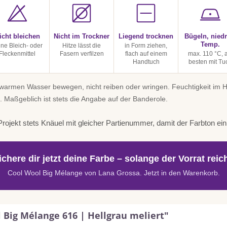
icht bleichen
Nicht im Trockner
Liegend trocknen
Bügeln, niedr
Temp.
ine Bleich- oder
Hitze lässt die
in Form ziehen,
Fleckenmittel
Fasern verfilzen
flach auf einem
max. 110 °C, 
Handtuch
besten mit Tu
uwarmen Wasser bewegen, nicht reiben oder wringen. Feuchtigkeit im
. Maßgeblich ist stets die Angabe auf der Banderole.
rojekt stets Knäuel mit gleicher Partienummer, damit der Farbton einhe
ichere dir jetzt deine Farbe – solange der Vorrat reich
Cool Wool Big Mélange von Lana Grossa. Jetzt in den Warenkorb.
 Big Mélange 616 | Hellgrau meliert"