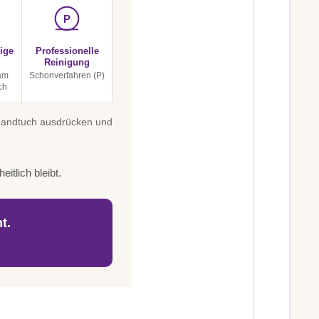
P
ige
Professionelle
Reinigung
am
Schonverfahren (P)
ch
 Handtuch ausdrücken und
itlich bleibt.
t.