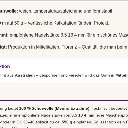
urwolle:
weich, temperaturausgleichend und formstabil.
 m auf 50 g – verlässliche Kalkulation für dein Projekt.
mmt:
empfohlene Nadelstärke 3,5 13 4 mm für ein schönes Mas
igt:
Produktion in Mittelitalien, Florenz – Qualität, die man beim 
ktion
ammt aus
Australien
– gesponnen und veredelt wird das Garn in
Mittel
ung lautet
100 % Schurwolle (Merino Extrafine)
. Technisch bedeutet
äuel, eine empfohlene Nadelstärke von
3,5 13 4 mm
, eine Maschenpr
 Modell in Gr. 38–40 solltest du ca.
550 g
einplanen. So lässt sich dein P