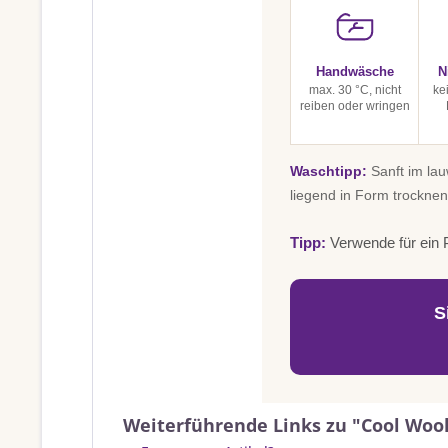
Handwäsche
N
max. 30 °C, nicht
ke
reiben oder wringen
Waschtipp:
Sanft im la
liegend in Form trocknen
Tipp:
Verwende für ein P
S
Weiterführende Links zu "Cool Wool