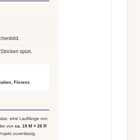
chenbild.
Stricken spürt.
italien, Florenz
.
 das: eine Lauflänge von
obe von
ca. 19 M × 26 R
rojekt zuverlässig