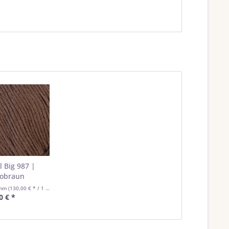
l Big 987 |
obraun
amm
(130,00 € * / 1 Kilogramm)
0 € *