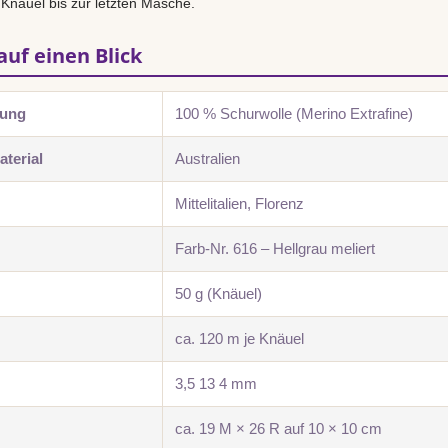
 Knäuel bis zur letzten Masche.
auf einen Blick
zung
100 % Schurwolle (Merino Extrafine)
terial
Australien
Mittelitalien, Florenz
Farb-Nr. 616 – Hellgrau meliert
50 g (Knäuel)
ca. 120 m je Knäuel
3,5 13 4 mm
ca. 19 M × 26 R auf 10 × 10 cm