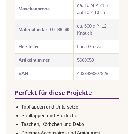
ca. 16 M × 24 R
Maschenprobe
auf 10 × 10 cm
ca. 600 g (~ 12
Materialbedarf Gr. 38–40
Knäuel)
Hersteller
Lana Grossa
Artikelnummer
5680059
EAN
4033493207928
Perfekt für diese Projekte
Topflappen und Untersetzer
Spüllappen und Putztücher
Taschen, Körbchen und Deko
Sommer-Accessoires und Amigurumi