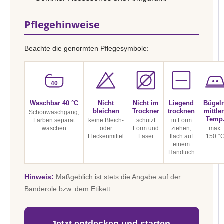
Pflegehinweise
Beachte die genormten Pflegesymbole:
40
Waschbar 40 °C
Nicht
Nicht im
Liegend
Bügel
bleichen
Trockner
trocknen
mittle
Schonwaschgang,
Temp
Farben separat
keine Bleich-
schützt
in Form
waschen
oder
Form und
ziehen,
max.
Fleckenmittel
Faser
flach auf
150 °
einem
Handtuch
Hinweis:
Maßgeblich ist stets die Angabe auf der
Banderole bzw. dem Etikett.