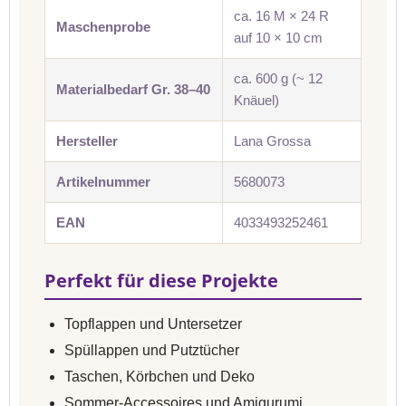
ca. 16 M × 24 R
Maschenprobe
auf 10 × 10 cm
ca. 600 g (~ 12
Materialbedarf Gr. 38–40
Knäuel)
Hersteller
Lana Grossa
Artikelnummer
5680073
EAN
4033493252461
Perfekt für diese Projekte
Topflappen und Untersetzer
Spüllappen und Putztücher
Taschen, Körbchen und Deko
Sommer-Accessoires und Amigurumi