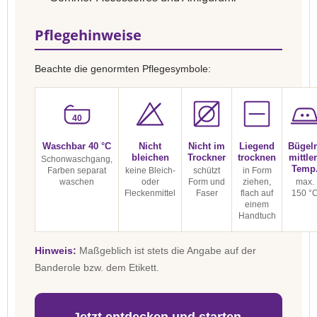
Pflegehinweise
Beachte die genormten Pflegesymbole:
40
Waschbar 40 °C
Nicht
Nicht im
Liegend
Bügel
bleichen
Trockner
trocknen
mittle
Schonwaschgang,
Temp
Farben separat
keine Bleich-
schützt
in Form
waschen
oder
Form und
ziehen,
max.
Fleckenmittel
Faser
flach auf
150 °
einem
Handtuch
Hinweis:
Maßgeblich ist stets die Angabe auf der
Banderole bzw. dem Etikett.