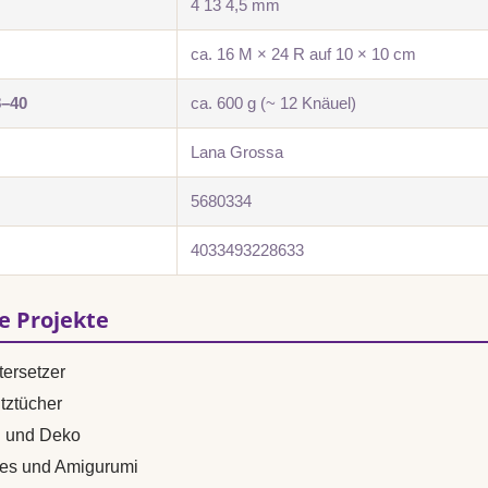
4 13 4,5 mm
ca. 16 M × 24 R auf 10 × 10 cm
8–40
ca. 600 g (~ 12 Knäuel)
Lana Grossa
5680334
4033493228633
se Projekte
ersetzer
tztücher
n und Deko
es und Amigurumi