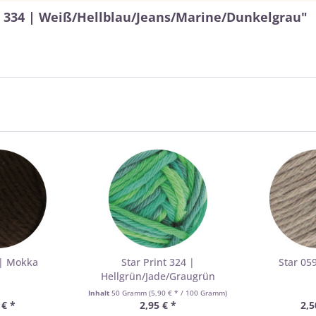
t 334 | Weiß/Hellblau/Jeans/Marine/Dunkelgrau"
 | Mokka
Star Print 324 |
Star 05
Hellgrün/Jade/Graugrün
Inhalt
50 Gramm
(5,90 € * / 100 Gramm)
 € *
2,95 € *
2,5