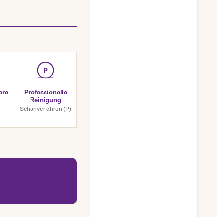
P
ere
Professionelle
Reinigung
C
Schonverfahren (P)