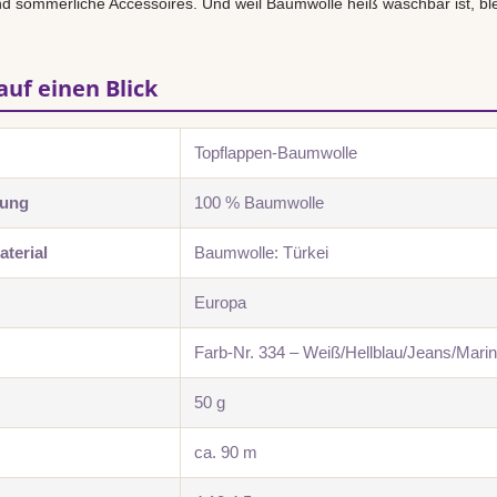
 sommerliche Accessoires. Und weil Baumwolle heiß waschbar ist, blei
auf einen Blick
Topflappen-Baumwolle
zung
100 % Baumwolle
terial
Baumwolle: Türkei
Europa
Farb-Nr. 334 – Weiß/Hellblau/Jeans/Mari
50 g
ca. 90 m