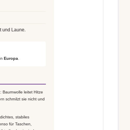
t und Laune.
in
Europa
.
: Baumwolle leitet Hitze
rn schmilzt sie nicht und
dichtes, stabiles
enso für Taschen,