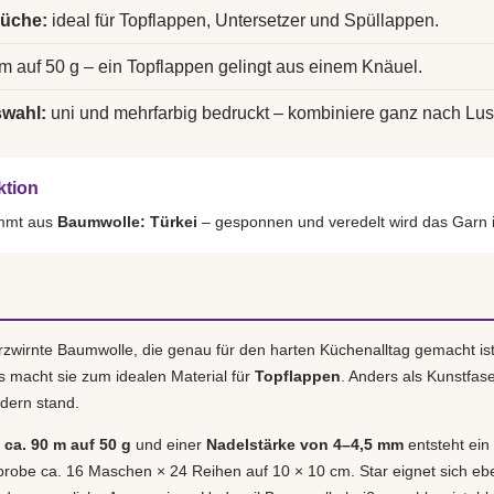
Küche:
ideal für Topflappen, Untersetzer und Spüllappen.
m auf 50 g – ein Topflappen gelingt aus einem Knäuel.
swahl:
uni und mehrfarbig bedruckt – kombiniere ganz nach Lus
ktion
ammt aus
Baumwolle: Türkei
– gesponnen und veredelt wird das Garn 
erzwirnte Baumwolle, die genau für den harten Küchenalltag gemacht ist
s macht sie zum idealen Material für
Topflappen
. Anders als Kunstfase
dern stand.
ca. 90 m auf 50 g
und einer
Nadelstärke von 4–4,5 mm
entsteht ein 
obe ca. 16 Maschen × 24 Reihen auf 10 × 10 cm. Star eignet sich eb