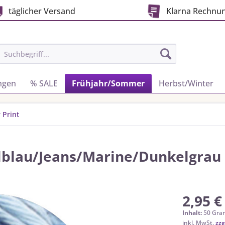
täglicher Versand
Klarna Rechnu
ngen
% SALE
Frühjahr/Sommer
Herbst/Winter
 Print
llblau/Jeans/Marine/Dunkelgrau
2,95 €
Inhalt:
50 Gra
inkl. MwSt.
zzg