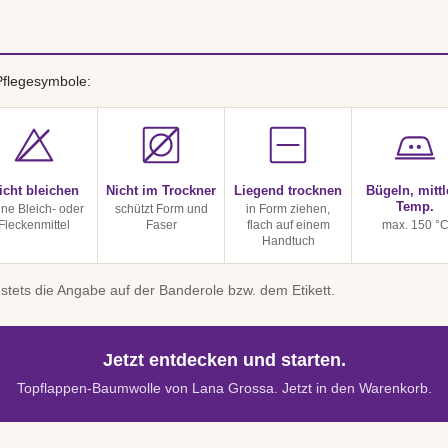
Pflegesymbole:
icht bleichen
Nicht im Trockner
Liegend trocknen
Bügeln, mittl
Temp.
ine Bleich- oder
schützt Form und
in Form ziehen,
Fleckenmittel
Faser
flach auf einem
max. 150 °
Handtuch
stets die Angabe auf der Banderole bzw. dem Etikett.
Jetzt entdecken und starten.
Topflappen-Baumwolle von Lana Grossa. Jetzt in den Warenkorb.