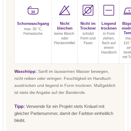
30
Schonwaschgang
Nicht
Nicht im
Liegend
Büge
bleichen
Trockner
trocknen
niedr
max. 30 °C,
Tem
Feinwäsche
keine Bleich-
schützt
in Form
oder
Form und
ziehen,
max
Fleckenmittel
Faser
flach auf
110 
einem
a
Handtuch
best
mit T
Waschtipp:
Sanft im lauwarmen Wasser bewegen,
nicht reiben oder wringen. Feuchtigkeit im Handtuch
ausdrücken und liegend in Form trocknen. Maßgeblich
ist stets die Angabe auf der Banderole.
Tipp:
Verwende für ein Projekt stets Knäuel mit
gleicher Partienummer, damit der Farbton einheitlich
bleibt.