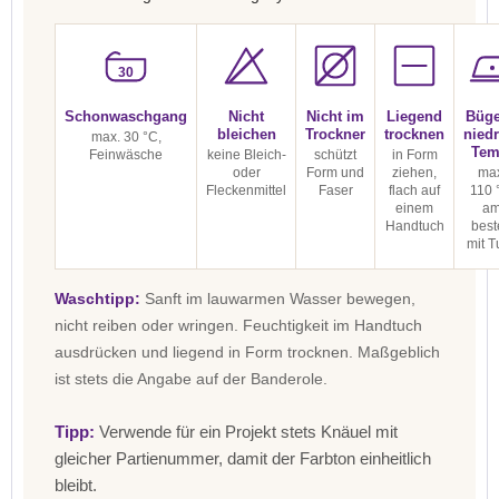
30
Schonwaschgang
Nicht
Nicht im
Liegend
Büge
bleichen
Trockner
trocknen
niedr
max. 30 °C,
Tem
Feinwäsche
keine Bleich-
schützt
in Form
oder
Form und
ziehen,
max
Fleckenmittel
Faser
flach auf
110 
einem
a
Handtuch
best
mit T
Waschtipp:
Sanft im lauwarmen Wasser bewegen,
nicht reiben oder wringen. Feuchtigkeit im Handtuch
ausdrücken und liegend in Form trocknen. Maßgeblich
ist stets die Angabe auf der Banderole.
Tipp:
Verwende für ein Projekt stets Knäuel mit
gleicher Partienummer, damit der Farbton einheitlich
bleibt.