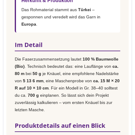
Herkunft & Produktion
Das Rohmaterial stammt aus
Türkei
–
gesponnen und veredelt wird das Garn in
Europa
.
Im Detail
Die Faserzusammensetzung lautet
100 % Baumwolle
(Bio)
. Technisch bedeutet das: eine Lauflänge von
ca.
80 m
bei
50 g
je Knäuel, eine empfohlene Nadelstärke
von
5 13 6 mm
, eine Maschenprobe von
ca. 15 M × 20
R auf 10 × 10 cm
. Für ein Modell in Gr. 38–40 solltest
du ca.
700 g
einplanen. So lässt sich dein Projekt
zuverlässig kalkulieren – vom ersten Knäuel bis zur
letzten Masche.
Produktdetails auf einen Blick