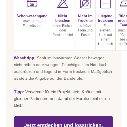
30
Schonwaschgang
Nicht
Nicht im
Liegend
Büge
bleichen
Trockner
trocknen
niedr
max. 30 °C,
Tem
Feinwäsche
keine Bleich-
schützt
in Form
oder
Form und
ziehen,
max. 
Fleckenmittel
Faser
flach auf
°C, 
einem
best
Handtuch
mit T
Waschtipp:
Sanft im lauwarmen Wasser bewegen,
nicht reiben oder wringen. Feuchtigkeit im Handtuch
ausdrücken und liegend in Form trocknen. Maßgeblich
ist stets die Angabe auf der Banderole.
Tipp:
Verwende für ein Projekt stets Knäuel mit
gleicher Partienummer, damit der Farbton einheitlich
bleibt.
Jetzt entdecken und losstricken.